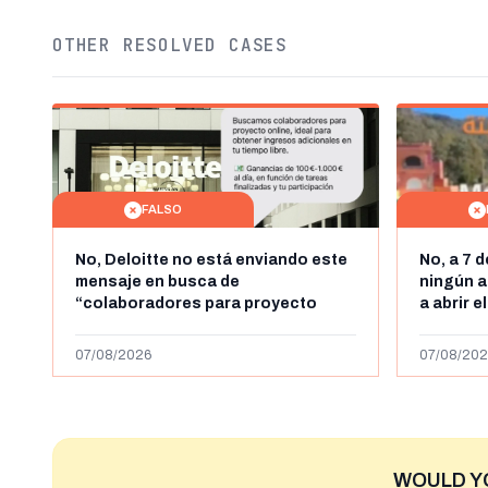
OTHER RESOLVED CASES
FALSO
No, Deloitte no está enviando este
No, a 7 
mensaje en busca de
ningún a
“colaboradores para proyecto
a abrir e
online” con ganancias de hasta
horas, l
1.000 euros al día: es un timo
y Ceuta
07/08/2026
07/08/202
WOULD Y