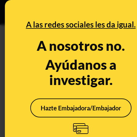
Especial Ceuta
•
B
DESINFO
PREBU
A las redes sociales les da igual.
¿Un vídeo muestra un hombre 
A nosotros no.
patinete eléctrico?
Ayúdanos a
This content has NOT yet been ver
investigar.
OPEN CASE
What's being said:
Hazte Embajadora/Embajador
«Un vídeo muestra un hombre que detiene un
eléctrico»
This content has not 