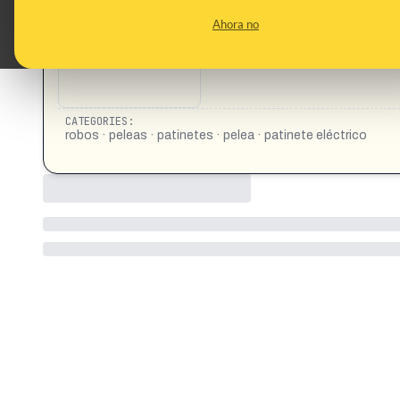
CONTENT DETAIL:
https://www.instagram.com/reel/DYzXpfRsDij/
Ahora no
CATEGORIES:
robos · peleas · patinetes · pelea · patinete eléctrico