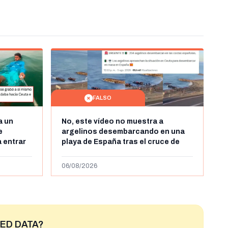
FALSO
a un
No, este vídeo no muestra a
e
argelinos desembarcando en una
 entrar
playa de España tras el cruce de
 grabó a
miles de personas a Ceuta a finales
 autor lo
de julio de 2026: son imágenes de
06/08/2026
2023
ED DATA?