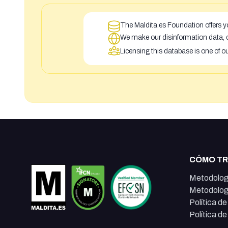
The Maldita.es Foundation offers yo
We make our disinformation data, c
Licensing this database is one of o
CÓMO T
Metodolog
Metodolog
Política d
Política d