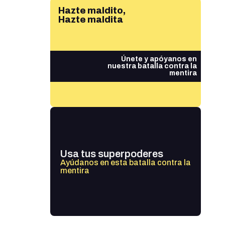
Hazte maldito,
Hazte maldita
Únete y apóyanos en
nuestra batalla contra la
mentira
Usa tus superpoderes
Ayúdanos en esta batalla contra la
mentira