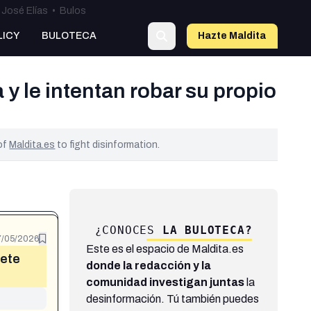
José Elías
•
Bulos
LICY
BULOTECA
Hazte Maldit
a
y le intentan robar su propio
 of
Maldita.es
to fight disinformation.
¿CONOCES
LA BULOTECA?
7/05/2026
Este es el espacio de Maldita.es
nete
donde la redacción y la
comunidad investigan juntas
la
desinformación. Tú también puedes