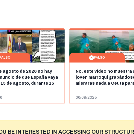
FALSO
FALSO
de agosto de 2026 no hay
No, este vídeo no muestra 
nuncio de que España vaya
joven marroquí grabándos
l 15 de agosto, durante 15
mientras nada a Ceuta para
a frontera entre Marruecos
"ilegalmente a España": se
más de 450km de Ceuta y el
6
06/08/2026
niega
OU BE INTERESTED IN ACCESSING OUR STRUCTUR