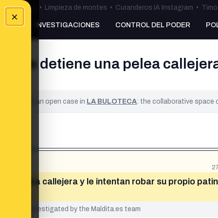
ulos Ceuta
•
Limpieza de montes
•
Curanderos IA Instagram
•
Timo 
×
NKING
INVESTIGACIONES
CONTROL DEL PODER
PO
que detiene una pelea callejera 
ified. It is an open case in
LA BULOTECA
: the collaborative space
2
a pelea callejera y le intentan robar su propio pati
yet been investigated by the Maldita.es team