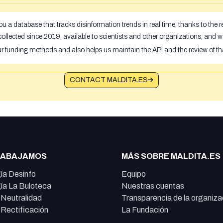
u a database that tracks disinformation trends in real time, thanks to the
ollected since 2019, available to scientists and other organizations, and w
ur funding methods and also helps us maintain the API and the review of th
CONTACT MALDITA.ES
RABAJAMOS
MÁS SOBRE MALDITA.ES
ía Desinfo
Equipo
ía La Buloteca
Nuestras cuentas
e Neutralidad
Transparencia de la organiza
e Rectificación
La Fundación