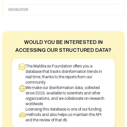
en España tras la entrada de personas migrantes en
situación irregular a Ceuta
05/08/2026
WOULD YOU BE INTERESTED IN
ACCESSING OUR STRUCTURED DATA?
The Maldita.es Foundation offers you a
database that tracks disinformation trends in
real time, thanks to the reports from our
community
We make our disinformation data, collected
since 2019, available to scientists and other
organizations, and we collaborate on research
worldwide.
Licensing this database is one of our funding
methods and also helps us maintain the API
and the review of that db.