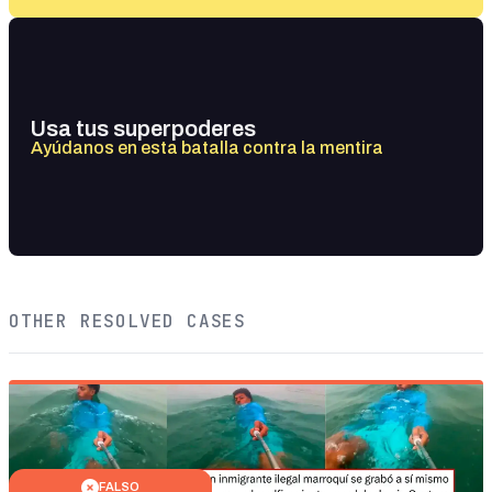
Usa tus superpoderes
Ayúdanos en esta batalla contra la mentira
OTHER RESOLVED CASES
FALSO