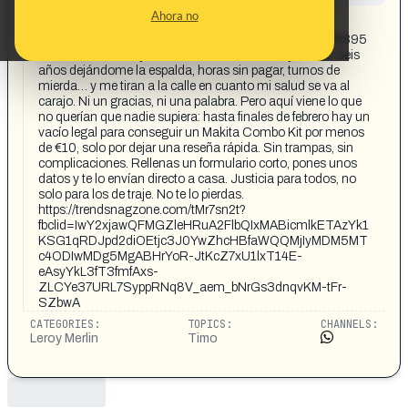
CONTENT DETAIL:
Ahora no
https://www.facebook.com/story.php?
story_fbid=122131794405027279&id=61580818379395
&rdid=5BeGQoTfylMTWzI4 Que te den, Leroy Merlin. Seis
años dejándome la espalda, horas sin pagar, turnos de
mierda… y me tiran a la calle en cuanto mi salud se va al
carajo. Ni un gracias, ni una palabra. Pero aquí viene lo que
no querían que nadie supiera: hasta finales de febrero hay un
vacío legal para conseguir un Makita Combo Kit por menos
de €10, solo por dejar una reseña rápida. Sin trampas, sin
complicaciones. Rellenas un formulario corto, pones unos
datos y te lo envían directo a casa. Justicia para todos, no
solo para los de traje. No te lo pierdas.
https://trendsnagzone.com/tMr7sn2t?
fbclid=IwY2xjawQFMGZleHRuA2FlbQIxMABicmlkETAzYk1
KSG1qRDJpd2diOEtjc3J0YwZhcHBfaWQQMjIyMDM5MT
c4ODIwMDg5MgABHrYoR-JtKcZ7xU1lxT14E-
eAsyYkL3fT3fmfAxs-
ZLCYe37URL7SyppRNq8V_aem_bNrGs3dnqvKM-tFr-
SZbwA
CATEGORIES:
TOPICS:
CHANNELS:
Leroy Merlin
Timo