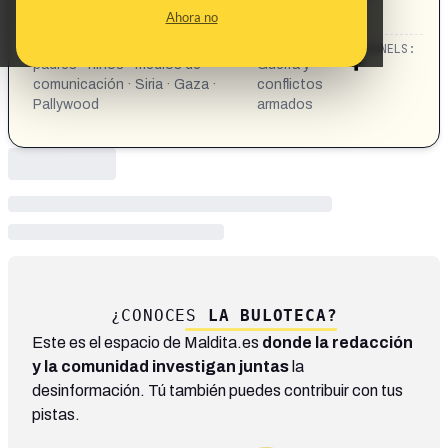
DUDA DE LAS CIFRAS...
Ahora no
https://www.facebook.com/share/r/1AGA3zYFdA/
CATEGORIES:
TOPICS:
CHANNELS:
padres · niños · medios de
Guerra y
comunicación · Siria · Gaza ·
conflictos
Pallywood
armados
¿CONOCES
LA BULOTECA?
Este es el espacio de Maldita.es
donde la redacción
y la comunidad investigan juntas
la
desinformación. Tú también puedes contribuir con tus
pistas.