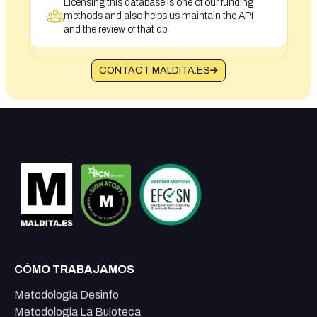
Licensing this database is one of our funding
methods and also helps us maintain the API
and the review of that db.
CONTACT MALDITA.ES
CÓMO TRABAJAMOS
Metodología Desinfo
Metodología La Buloteca