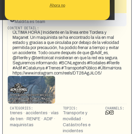
estado en Cataluña a pesar que Adif y
Ahora no
Renfe aseguraban que era segura»
This content has not yet been investigated by the
Maldita.es team
CONTENT DETAIL:
ÚLTIMA HORA | Incidente en la línea entre Tordera y
Maçanet. Un maquinista se ha encontrado la vía en mal
estado y, gracias a que circulaba por debajo de la velocidad
permitida por precaución, ha podido frenar a tiempo y evitar
un accidente. Todo ocurre después de que @Adif_es,
@Renfe y @territoricat insistieran en que la red era segura.
Seguiremos informando. #BCNLegends #Rodalies #Renfe
#Adif #Catalunya #Trenes #TransportePúblico #ÚltimaHora
https://www.instagram.com/reels/DT28AgJiLO5/
CATEGORIES:
TOPICS:
CHANNELS:
trenes · accidentes · vías
Transporte y
de tren · RENFE · ADIF ·
movilidad ·
maquinistas
Catástrofes e
incidentes