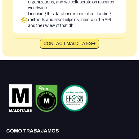
organizations, and we collaborate on research
worldwide.
Licensing this database is one of our funding
methods and also helps us maintain the API
and the review of that db.
CONTACT MALDITA.ES
CÓMO TRABAJAMOS