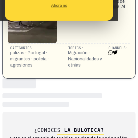
Portugal: magrebíes atacan a los agentes de policía. Uno de
Ahora no
los policías cae inconsciente al ser golpeado en la cabeza. Al
otro, le tiran encima una bicicleta y lo apalizan.
CATEGORIES:
TOPICS:
CHANNELS:
palizas · Portugal ·
Migración ·
migrantes · policía ·
Nacionalidades y
agresiones
etnias
¿CONOCES
LA BULOTECA?