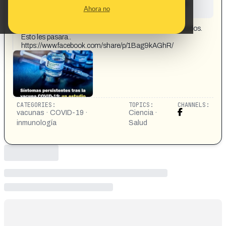
This content has not yet been investigated by the
Ahora no
Maldita.es team
CONTENT DETAIL:
ATENCIÓN COVID 19. Alerta mundial para los vacunados.
Esto les pasara..
https://www.facebook.com/share/p/1Bag9kAGhR/
CATEGORIES:
TOPICS:
CHANNELS:
vacunas · COVID-19 ·
Ciencia ·
inmunología
Salud