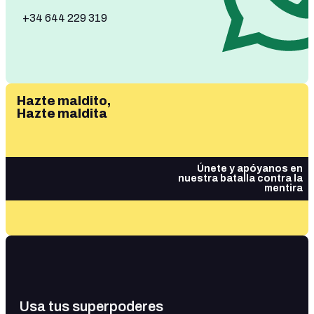
+34 644 229 319
Hazte maldito,
Hazte maldita
Únete y apóyanos en
nuestra batalla contra la
mentira
Usa tus superpoderes