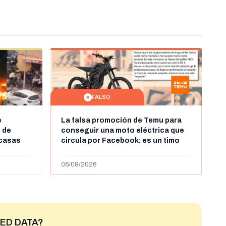
FALSO
e
La falsa promoción de Temu para
 de
conseguir una moto eléctrica que
 casas
circula por Facebook: es un timo
leándose
ras la
05/08/2026
ntes en
ED DATA?