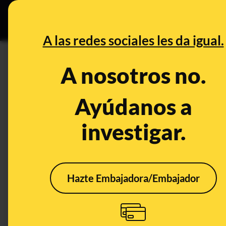
Grupos Ceuta
•
B
DESINFO
PREBU
A las redes sociales les da igual.
¿Un cocodrilo en Indonesia 
A nosotros no.
rescate?
Ayúdanos a
This content has NOT yet been ver
investigar.
OPEN CASE
What's being said:
Hazte Embajadora/Embajador
«Un cocodrilo en Indonesia finge ser un h
This content has not 
CONTENT DETAIL:
Un cocodrilo en Indonesia finge ser un humano ahogándose