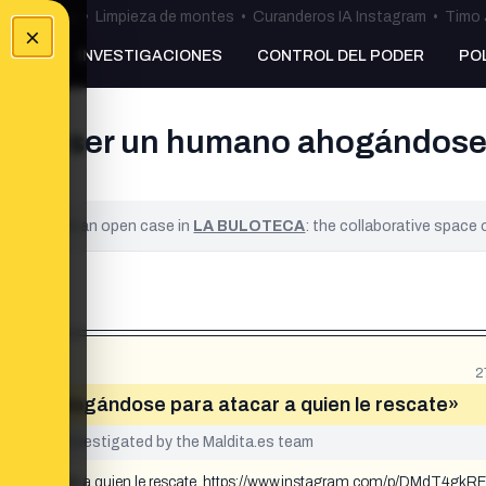
ulos Ceuta
•
Limpieza de montes
•
Curanderos IA Instagram
•
Timo 
×
NKING
INVESTIGACIONES
CONTROL DEL PODER
PO
finge ser un humano ahogándose 
ified. It is an open case in
LA BULOTECA
: the collaborative space
2
umano ahogándose para atacar a quien le rescate»
yet been investigated by the Maldita.es team
 para atacar a quien le rescate. https://www.instagram.com/p/DMdT4gkR