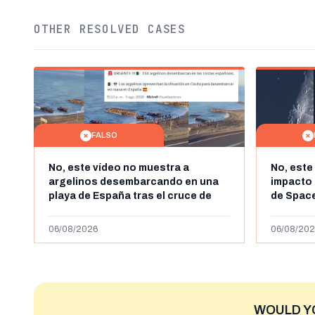
OTHER RESOLVED CASES
FALSO
No, este vídeo no muestra a
No, este
argelinos desembarcando en una
impacto 
playa de España tras el cruce de
de Space
miles de personas a Ceuta a finales
agosto d
de julio de 2026: son imágenes de
menos ab
06/08/2026
06/08/202
2023
WOULD Y