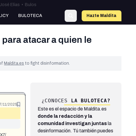
José Elías
•
Bulos
LICY
BULOTECA
Hazte Maldit
a
para atacar a quien le
 of
Maldita.es
to fight disinformation.
¿CONOCES
LA BULOTECA?
7/11/2025
Este es el espacio de Maldita.es
donde la redacción y la
comunidad investigan juntas
la
desinformación. Tú también puedes
FX7/