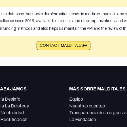
u a database that tracks disinformation trends in real time, thanks to the
ollected since 2019, available to scientists and other organizations, and w
ur funding methods and also helps us maintain the API and the review of th
CONTACT MALDITA.ES
RABAJAMOS
MÁS SOBRE MALDITA.ES
ía Desinfo
Equipo
ía La Buloteca
Nuestras cuentas
e Neutralidad
Transparencia de la organiza
e Rectificación
La Fundación