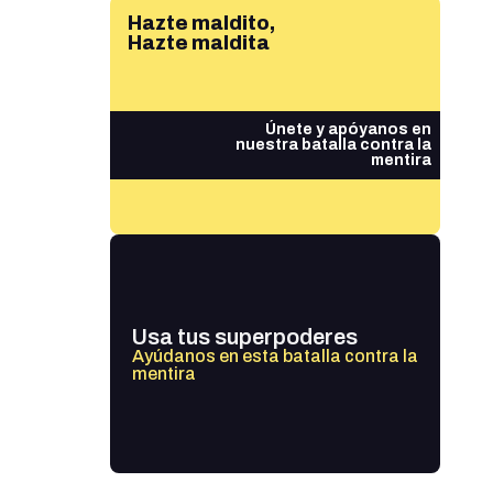
Hazte maldito,
Hazte maldita
Únete y apóyanos en
nuestra batalla contra la
mentira
Usa tus superpoderes
Ayúdanos en esta batalla contra la
mentira