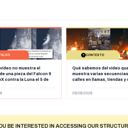
FALSO
CONTEXTO
 vídeo no muestra el
Qué sabemos del vídeo qu
de una pieza del Falcon 9
muestra varias secuencias
X contra la Luna el 5 de
calles en llamas, tiendas y
e 2026: circula desde al
saqueadas y personas pe
ril de 2026
supuestamente en España t
6
05/08/2026
entrada de personas migra
situación irregular a Ceuta
OU BE INTERESTED IN ACCESSING OUR STRUCTUR