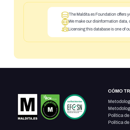
The Maldita.es Foundation offers yo
We make our disinformation data, c
Licensing this database is one of o
CÓMO T
Metodolog
Metodolog
Política d
Política d