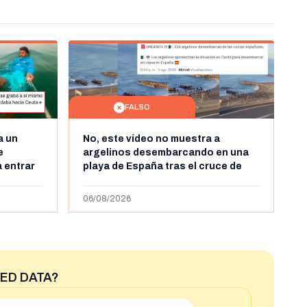
FALSO
a un
No, este vídeo no muestra a
e
argelinos desembarcando en una
 entrar
playa de España tras el cruce de
 grabó a
miles de personas a Ceuta a finales
 autor lo
de julio de 2026: son imágenes de
06/08/2026
2023
ED DATA?