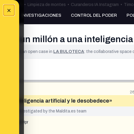
ulos Ceuta
•
Limpieza de montes
•
Curanderos IA Instagram
•
Timo 
×
NKING
INVESTIGACIONES
CONTROL DEL PODER
PO
 a un millón a una inteligencia 
ified. It is an open case in
LA BULOTECA
: the collaborative space
26
 una inteligencia artificial y le desobedece»
yet been investigated by the Maldita.es team
hoZHgxb201ZHpr