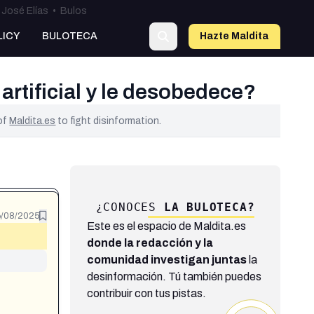
José Elías
•
Bulos
LICY
BULOTECA
Hazte Maldit
a
artificial y le desobedece?
 of
Maldita.es
to fight disinformation.
¿CONOCES
LA BULOTECA?
/08/2025
Este es el espacio de Maldita.es
donde la redacción y la
comunidad investigan juntas
la
desinformación. Tú también puedes
contribuir con tus pistas.