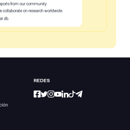
 reports from our community
e collaborate on research worldwide.
at db.
REDES
ción