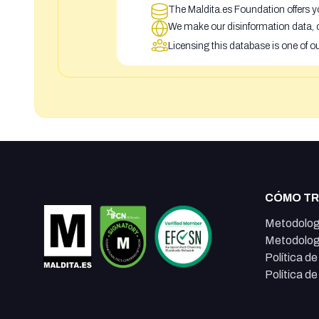
The Maldita.es Foundation offers yo
We make our disinformation data, c
Licensing this database is one of o
CÓMO T
Metodolog
Metodolog
Política d
Política d