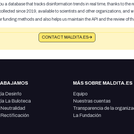
u a database that tracks disinformation trends in real time, thanks to the
ollected since 2019, available to scientists and other organizations, and w
ur funding methods and also helps us maintain the API and the review of th
CONTACT MALDITA.ES
RABAJAMOS
MÁS SOBRE MALDITA.ES
ía Desinfo
Equipo
ía La Buloteca
Nuestras cuentas
e Neutralidad
Transparencia de la organiza
e Rectificación
La Fundación