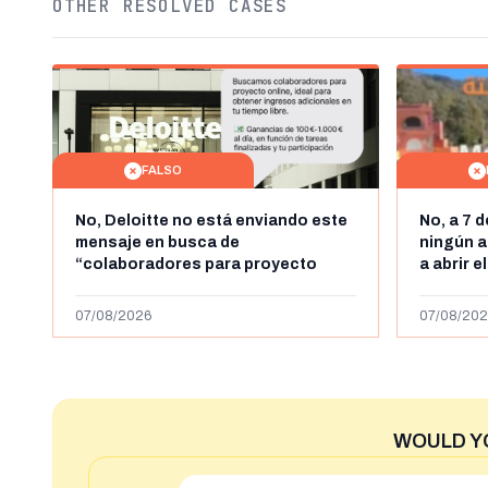
OTHER RESOLVED CASES
FALSO
No, Deloitte no está enviando este
No, a 7 
mensaje en busca de
ningún a
“colaboradores para proyecto
a abrir e
online” con ganancias de hasta
horas, l
1.000 euros al día: es un timo
y Ceuta
07/08/2026
07/08/202
WOULD Y