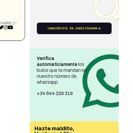
CHANNELS:
CONVIÉRTETE EN INVESTIGADOR
Verifica
automáticamente
los
bulos que te mandan en
nuestro número de
whatsapp
+34 644 229 319
Hazte maldito,