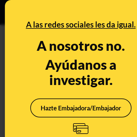
Especial Ceuta
•
B
DESINFO
PREBU
A las redes sociales les da igual.
¿Un chico manda contar de uno
A nosotros no.
This content has NOT yet been ver
Ayúdanos a
investigar.
OPEN CASE
What's being said:
«Un chico manda contar de uno a un millón a
Hazte Embajadora/Embajador
This content has not 
CONTENT DETAIL:
https://www.instagram.com/reel/DNupQ_gROtf/?igsh=aX