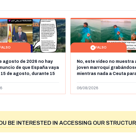
FALSO
FALSO
de agosto de 2026 no hay
No, este vídeo no muestra 
nuncio de que España vaya
joven marroquí grabándos
l 15 de agosto, durante 15
mientras nada a Ceuta para
a frontera entre Marruecos
"ilegalmente a España": se
más de 450km de Ceuta y el
6
06/08/2026
niega
OU BE INTERESTED IN ACCESSING OUR STRUCTUR