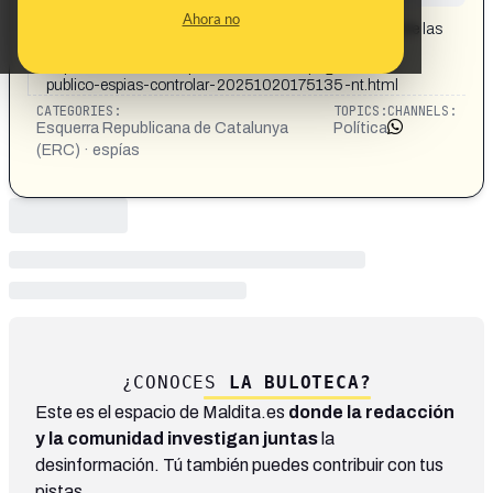
CONTENT DETAIL:
Ahora no
Jordi Molinera, regidor de Altafulla (Tarragona), defiende las
contrataciones «por las amenazas»
https://www.abc.es/espana/alcalde-erc-paga-dinero-
publico-espias-controlar-20251020175135-nt.html
CATEGORIES:
TOPICS:
CHANNELS:
Esquerra Republicana de Catalunya
Política
(ERC) · espías
¿CONOCES
LA BULOTECA?
Este es el espacio de Maldita.es
donde la redacción
y la comunidad investigan juntas
la
desinformación. Tú también puedes contribuir con tus
pistas.