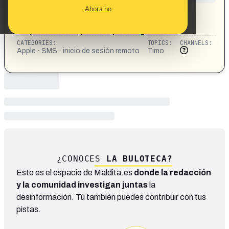
CONTENT DETAIL:
Ahora no
Tu cuenta de AppIe tiene un inicio de sesion anormal,
resuelvelo lo antes posible:
https://accounts.apple.ed23.xyz/?Gsrbgsrb12
CATEGORIES:
TOPICS:
CHANNELS:
Apple · SMS · inicio de sesión remoto
Timo
¿CONOCES
LA BULOTECA?
Este es el espacio de Maldita.es
donde la redacción
y la comunidad investigan juntas
la
desinformación. Tú también puedes contribuir con tus
pistas.