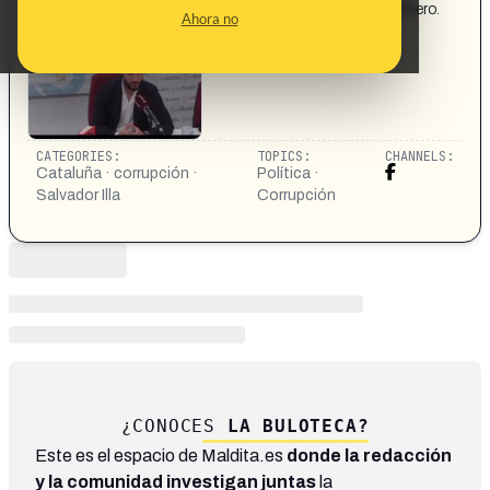
general de infraestructuras porque estaba desviando dinero.
Ahora no
https://www.facebook.com/share/v/1Ahf8o1DoJ/
CATEGORIES:
TOPICS:
CHANNELS:
Cataluña · corrupción ·
Política ·
Salvador Illa
Corrupción
¿CONOCES
LA BULOTECA?
Este es el espacio de Maldita.es
donde la redacción
y la comunidad investigan juntas
la