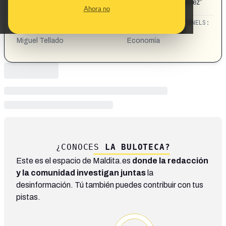
“La inversión extranjera se ha hundido con Pedro Sánchez”
Ahora no
Miguel Tellado con Alsina el 8/7/25
CATEGORIES:
TOPICS:
CHANNELS:
Pedro Sánchez Fernández ·
Política ·
Miguel Tellado
Economía
¿CONOCES
LA BULOTECA?
Este es el espacio de Maldita.es
donde la redacción
y la comunidad investigan juntas
la
desinformación. Tú también puedes contribuir con tus
pistas.