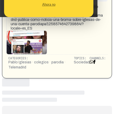
CONTENT DETAIL:
Ahora no
Telemadrid publica como noticia una broma sobre Pablo
Iglesias de una cuenta parodia
https://www.facebook.com/SpanishRevolution/posts/telema
drid-publica-como-noticia-una-broma-sobre-iglesias-de-
una-cuenta-parodiapa/1258574642739864/?
locale=es_ES
CATEGORIES:
TOPICS:
CHANNELS:
Pablo Iglesias · colegios · parodia ·
Sociedad
Telemadrid