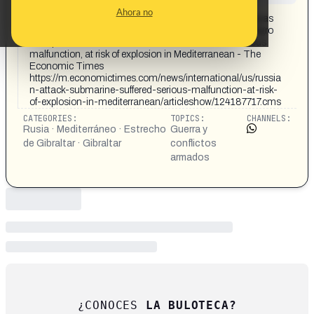
CONTENT DETAIL:
Ahora no
Un submarino de guerra ruso sufre desperfectos en aguas
del Mar Mediterráneo, cerca de Gibraltar, y presenta peligro
de explosión. Russian attack submarine suffered serious
malfunction, at risk of explosion in Mediterranean - The
Economic Times
https://m.economictimes.com/news/international/us/russia
n-attack-submarine-suffered-serious-malfunction-at-risk-
of-explosion-in-mediterranean/articleshow/124187717.cms
CATEGORIES:
TOPICS:
CHANNELS:
Rusia · Mediterráneo · Estrecho
Guerra y
de Gibraltar · Gibraltar
conflictos
armados
¿CONOCES
LA BULOTECA?