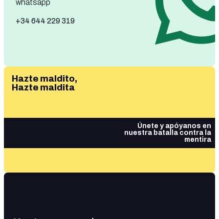
whatsapp
+34 644 229 319
Hazte maldito,
Hazte maldita
Únete y apóyanos en
nuestra batalla contra la
mentira