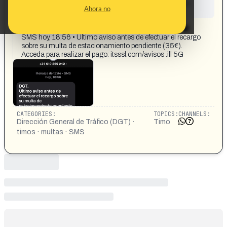
This content has not yet been investigated by the
Ahora no
Maldita.es team
CONTENT DETAIL:
19:32 1 DGT. +34 610 855 049 > Mensaje de texto ⚫
SMS hoy, 18:56 • Último aviso antes de efectuar el recargo
sobre su multa de estacionamiento pendiente (35€).
Acceda para realizar el pago: itsssl.com/avisos .ill 5G
CATEGORIES:
TOPICS:
CHANNELS:
Dirección General de Tráfico (DGT) ·
Timo
timos · multas · SMS