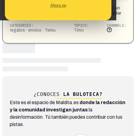
CONTENT DETAIL:
Ahora no
Temu: Lamentamos mucho el retraso. Hemos enviado un
regalo como disculpa. app.temu.com/t/jfJPRhHB Cancelar
suscripcion: app.temu.com/t/CGq2M72B
CATEGORIES:
TOPICS:
CHANNELS:
regalos · envíos · Temu
Timo
¿CONOCES
LA BULOTECA?
Este es el espacio de Maldita.es
donde la redacción
y la comunidad investigan juntas
la
desinformación. Tú también puedes contribuir con tus
pistas.