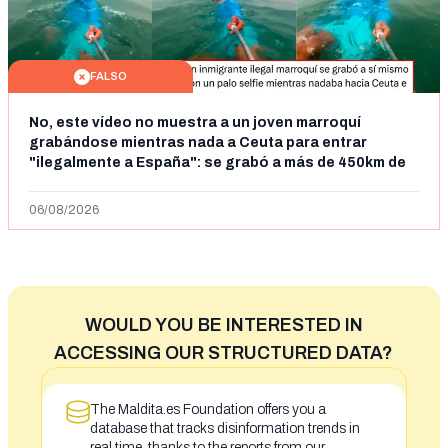
FALSO
No, este vídeo no muestra a un joven marroquí
grabándose mientras nada a Ceuta para entrar
"ilegalmente a España": se grabó a más de 450km de
Ceuta y el autor lo niega
06/08/2026
WOULD YOU BE INTERESTED IN
ACCESSING OUR STRUCTURED DATA?
The Maldita.es Foundation offers you a
database that tracks disinformation trends in
real time, thanks to the reports from our