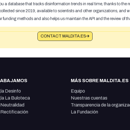
u a database that tracks disinformation trends in real time, thanks to the
ollected since 2019, available to scientists and other organizations, and w
ur funding methods and also helps us maintain the API and the review of th
CONTACT MALDITA.ES
RABAJAMOS
MÁS SOBRE MALDITA.ES
ía Desinfo
Equipo
ía La Buloteca
Nuestras cuentas
e Neutralidad
Transparencia de la organiza
e Rectificación
La Fundación