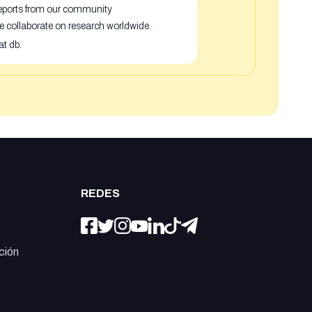
 reports from our community
e collaborate on research worldwide.
at db.
REDES
ción