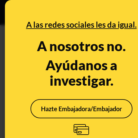
Grupos Ceuta
•
B
DESINFO
PREBU
A las redes sociales les da igual.
¿SMS Bankinter sobre una t
A nosotros no.
This content has NOT yet been ver
Ayúdanos a
investigar.
OPEN CASE
What's being said:
«SMS Bankinter sobre una transferencia 
Hazte Embajadora/Embajador
This content has not 
CONTENT DETAIL:
Para la transferencia de 14.900,00 EUR desde su cuenta, i