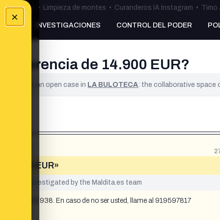
ulos Ceuta
•
Limpieza de montes
•
Curanderos IA Instagram
•
Timo 
×
NKING
INVESTIGACIONES
CONTROL DEL PODER
PO
ransferencia de 14.900 EUR?
ified. It is an open case in
LA BULOTECA
: the collaborative space
2
de 14.900 EUR»
yet been investigated by the Maldita.es team
ntroduzca: 182938. En caso de no ser usted, llame al 919597817