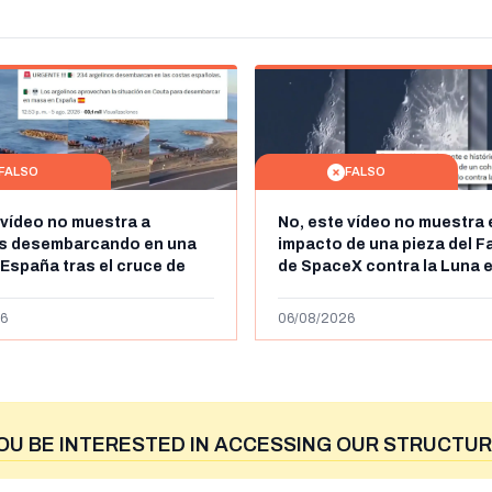
FALSO
FALSO
 vídeo no muestra a
No, este vídeo no muestra 
os desembarcando en una
impacto de una pieza del F
 España tras el cruce de
de SpaceX contra la Luna e
 personas a Ceuta a finales
agosto de 2026: circula de
 de 2026: son imágenes de
menos abril de 2026
6
06/08/2026
OU BE INTERESTED IN ACCESSING OUR STRUCTUR