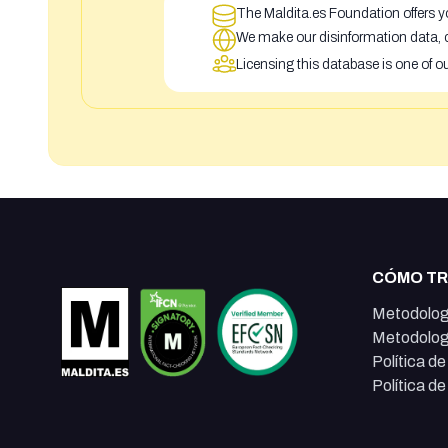
The Maldita.es Foundation offers yo
We make our disinformation data, c
Licensing this database is one of o
CÓMO T
Metodolog
Metodolog
Política d
Política d