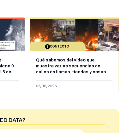
CONTEXTO
el
Qué sabemos del vídeo que
alcon 9
muestra varias secuencias de
l 5 de
calles en llamas, tiendas y casas
sde al
saqueadas y personas peleándose
supuestamente en España tras la
05/08/2026
entrada de personas migrantes en
situación irregular a Ceuta
ED DATA?