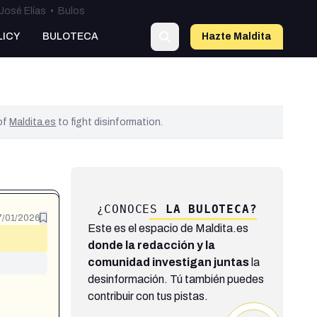
José Elías
•
Bulos
LICY
BULOTECA
Hazte Maldit
a
 of
Maldita.es
to fight disinformation.
¿CONOCES
LA BULOTECA?
7/01/2026
Este es el espacio de Maldita.es
donde la redacción y la
comunidad investigan juntas
la
desinformación. Tú también puedes
contribuir con tus pistas.