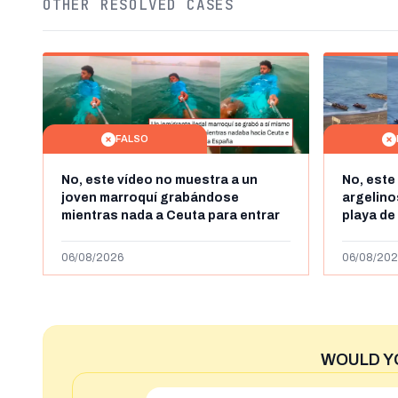
OTHER RESOLVED CASES
FALSO
No, este vídeo no muestra a un
No, este
joven marroquí grabándose
argelin
mientras nada a Ceuta para entrar
playa de
"ilegalmente a España": se grabó a
miles de
más de 450km de Ceuta y el autor lo
de julio
06/08/2026
06/08/202
niega
2023
WOULD Y