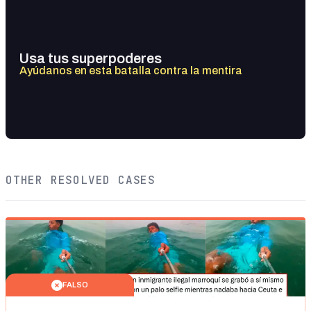
Usa tus superpoderes
Ayúdanos en esta batalla contra la mentira
OTHER RESOLVED CASES
FALSO