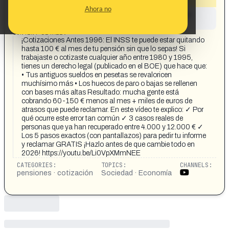
Ahora no
This content has not yet been investigated by the
Maldita.es team
CONTENT DETAIL:
¡Cotizaciones Antes 1996: El INSS te puede estar quitando
hasta 100 € al mes de tu pensión sin que lo sepas! Si
trabajaste o cotizaste cualquier año entre 1980 y 1995,
tienes un derecho legal (publicado en el BOE) que hace que:
• Tus antiguos sueldos en pesetas se revaloricen
muchísimo más • Los huecos de paro o bajas se rellenen
con bases más altas Resultado: mucha gente está
cobrando 60-150 € menos al mes + miles de euros de
atrasos que puede reclamar. En este vídeo te explico: ✓ Por
qué ocurre este error tan común ✓ 3 casos reales de
personas que ya han recuperado entre 4.000 y 12.000 € ✓
Los 5 pasos exactos (con pantallazos) para pedir tu informe
y reclamar GRATIS ¡Hazlo antes de que cambie todo en
2026! https://youtu.be/Li0VpXMmNEE
CATEGORIES:
TOPICS:
CHANNELS:
pensiones · cotización
Sociedad · Economía