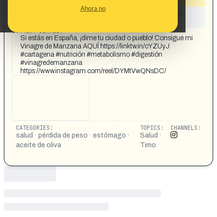
Ahora no
This content has not yet been investigated by the
Maldita.es team
CONTENT DETAIL:
Si estás en España, ¡dime tu ciudad o pueblo! Consigue mi
Vinagre de Manzana AQUÍ https://linktw.in/cYZUyJ
#cartagena #nutrición #metabolismo #digestión
#vinagredemanzana
https://www.instagram.com/reel/DYMtVwQNsDC/
CATEGORIES:
TOPICS:
CHANNELS:
salud · pérdida de peso · estómago ·
Salud ·
aceite de oliva
Timo