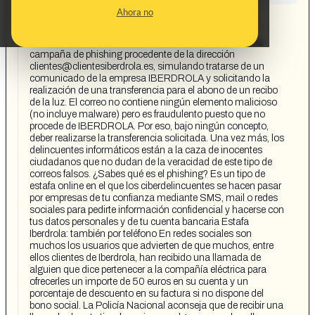
CONTENT DETAIL:
Ahora no
https://www.cadenadial.com/2021/si-eres-cliente-de-
iberdrola-cuidado-con-este-correo-es-una-estafa-
264788.html Muchos usuarios están alertando de una
campaña de phishing procedente de la dirección
clientes@clientesiberdrola.es
, simulando tratarse de un
comunicado de la empresa IBERDROLA y solicitando la
realización de una transferencia para el abono de un recibo
de la luz. El correo no contiene ningún elemento malicioso
(no incluye malware) pero es fraudulento puesto que no
procede de IBERDROLA. Por eso, bajo ningún concepto,
deber realizarse la transferencia solicitada. Una vez más, los
delincuentes informáticos están a la caza de inocentes
ciudadanos que no dudan de la veracidad de este tipo de
correos falsos. ¿Sabes qué es el phishing? Es un tipo de
estafa online en el que los ciberdelincuentes se hacen pasar
por empresas de tu confianza mediante SMS, mail o redes
sociales para pedirte información confidencial y hacerse con
tus datos personales y de tu cuenta bancaria Estafa
Iberdrola: también por teléfono En redes sociales son
muchos los usuarios que advierten de que muchos, entre
ellos clientes de Iberdrola, han recibido una llamada de
alguien que dice pertenecer a la compañía eléctrica para
ofrecerles un importe de 50 euros en su cuenta y un
porcentaje de descuento en su factura si no dispone del
bono social. La Policía Nacional aconseja que de recibir una