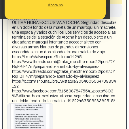
Ahora no
This content has not yet been investigated by the
Maldita.es team
CONTENT DETAIL:
ÚLTIMA HORA EXCLUSIVA ATOCHA: Seguridad descubre
en un doble fondo de la maleta de un marroquí un machete,
una espada y varios cuchillos. Los servicios de acceso a las
terminales de la estación de Atocha han descubierto a un
ciudadano marroquí intentando acceder al tren con
diversas armas blancas de grandes dimensiones
escondidas en un doble fondo de una maleta de viaje.
https://t.me/s/alviseperez?before=14245
https://www.threads.com/@take_metothemoon22/post/DY
RqFBiF47m/preparando-atentado-by-alviseperez
https://www.threads.com/@take_metothemoon22/post/DY
RqFBiF47m/preparando-atentado-by-alviseperez
https://x.com/TribunaLibreES/status/2054605564739834
122
https://www.facebook.com/61560875475541/posts/%C3
%BAltima-hora-exclusiva-atocha-seguridad-descubre-en-
un-doble-fondo-de-la-maleta-d/122246359328362515/