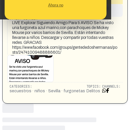
Ahora no
This content has not yet been investigated by the
Maldita.es team
CONTENT DETAIL:
LIVE Explorar Siguiendo Amigo Para ti AVISO Se ha visto
una furgoneta azul marino,con parachoques de Mickey
Mouse por varios barrios de Sevilla. Están intentando
llevarse a niños. Descargar y compartir por todas vuestras
redes. GRACIAS
https://www.facebook.com/groups/gentededoshermanas/po
sts/24741009488886601/
CATEGORIES:
TOPICS:
CHANNELS:
secuestros · niños · Sevilla · furgonetas
Delitos