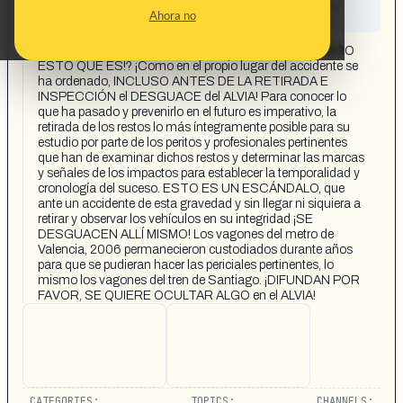
This content has not yet been investigated by the
Ahora no
Maldita.es team
CONTENT DETAIL:
https://www.instagram.com/reel/DTwNG7EiNQQ/ ¿¡PERO
ESTO QUÉ ES!? ¡Como en el propio lugar del accidente se
ha ordenado, INCLUSO ANTES DE LA RETIRADA E
INSPECCIÓN el DESGUACE del ALVIA! Para conocer lo
que ha pasado y prevenirlo en el futuro es imperativo, la
retirada de los restos lo más íntegramente posible para su
estudio por parte de los peritos y profesionales pertinentes
que han de examinar dichos restos y determinar las marcas
y señales de los impactos para establecer la temporalidad y
cronología del suceso. ESTO ES UN ESCÁNDALO, que
ante un accidente de esta gravedad y sin llegar ni siquiera a
retirar y observar los vehículos en su integridad ¡SE
DESGUACEN ALLÍ MISMO! Los vagones del metro de
Valencia, 2006 permanecieron custodiados durante años
para que se pudieran hacer las periciales pertinentes, lo
mismo los vagones del tren de Santiago. ¡DIFUNDAN POR
FAVOR, SE QUIERE OCULTAR ALGO en el ALVIA!
CATEGORIES:
TOPICS:
CHANNELS: