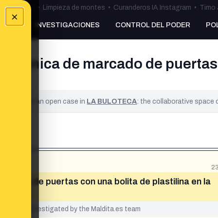
ulos Ceuta
•
Limpieza de montes
•
Curanderos IA Instagram
•
Timo 
×
NKING
INVESTIGACIONES
CONTROL DEL PODER
PO
a técnica de marcado de puertas 
ified. It is an open case in
LA BULOTECA
: the collaborative space
23
arcado de puertas con una bolita de plastilina en la
yet been investigated by the Maldita.es team