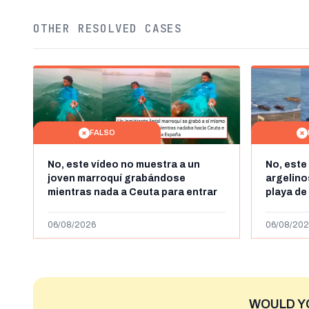
OTHER RESOLVED CASES
FALSO
No, este vídeo no muestra a un
No, este
joven marroquí grabándose
argelin
mientras nada a Ceuta para entrar
playa de
"ilegalmente a España": se grabó a
miles de
más de 450km de Ceuta y el autor lo
de julio
06/08/2026
06/08/202
niega
2023
WOULD Y