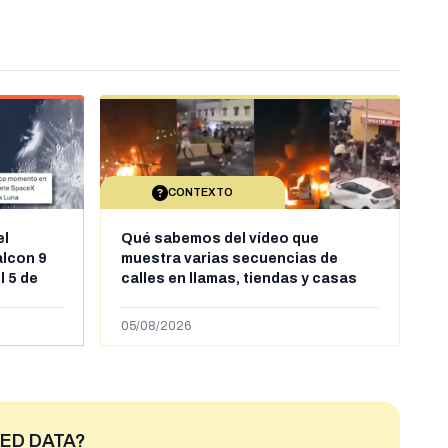
CONTEXTO
el
Qué sabemos del vídeo que
alcon 9
muestra varias secuencias de
l 5 de
calles en llamas, tiendas y casas
sde al
saqueadas y personas peleándose
supuestamente en España tras la
05/08/2026
entrada de personas migrantes en
situación irregular a Ceuta
ED DATA?