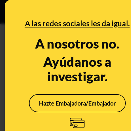
Grupos Ceuta
•
B
DESINFO
PREBU
A las redes sociales les da igual.
¿Se está utilizando una nuev
A nosotros no.
en la cerradura?
Ayúdanos a
This content has NOT yet been ver
investigar.
OPEN CASE
What's being said:
Hazte Embajadora/Embajador
«Se está utilizando una nueva técnica de m
cerradura»
This content has not 