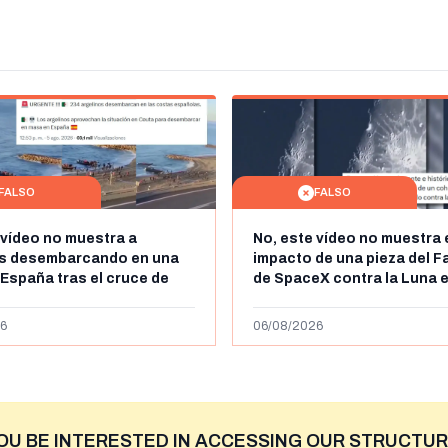
FALSO
FALSO
 vídeo no muestra a
No, este vídeo no muestra 
os desembarcando en una
impacto de una pieza del F
 España tras el cruce de
de SpaceX contra la Luna e
 personas a Ceuta a finales
agosto de 2026: circula de
 de 2026: son imágenes de
menos abril de 2026
6
06/08/2026
OU BE INTERESTED IN ACCESSING OUR STRUCTUR