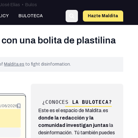
José Elías
•
Bulos
LICY
BULOTECA
Hazte Maldit
a
con una bolita de plastilina
 of
Maldita.es
to fight disinformation.
¿CONOCES
LA BULOTECA?
/06/2026
Este es el espacio de Maldita.es
donde la redacción y la
comunidad investigan juntas
la
desinformación. Tú también puedes