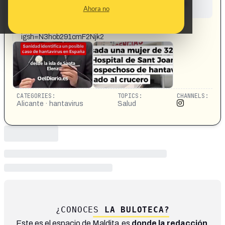
This content has not yet been investigated by the
Ahora no
Maldita.es team
CONTENT DETAIL:
https://www.instagram.com/p/DYE-QacEcOb/?
igsh=N3hob291cmF2Njk2
CATEGORIES:
TOPICS:
CHANNELS:
Alicante · hantavirus
Salud
¿CONOCES
LA BULOTECA?
Este es el espacio de Maldita.es
donde la redacción