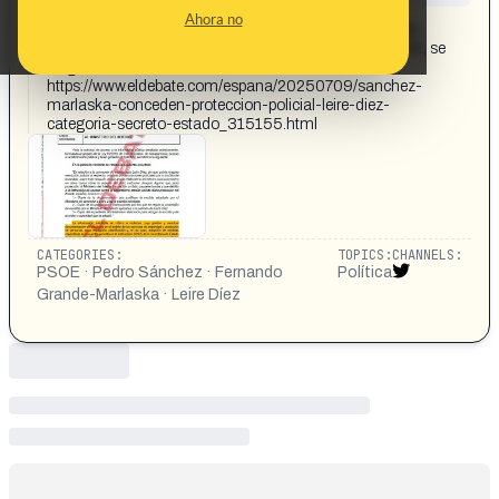
CONTENT DETAIL:
Ahora no
El Debate publica la orden por la cual la concesión de la
protección policial de Leire Díez, la "fontanera" del PSOE, se
resguarda como secreto de Estado
https://www.eldebate.com/espana/20250709/sanchez-
marlaska-conceden-proteccion-policial-leire-diez-
categoria-secreto-estado_315155.html
CATEGORIES:
TOPICS:
CHANNELS:
PSOE · Pedro Sánchez · Fernando
Política
Grande-Marlaska · Leire Díez