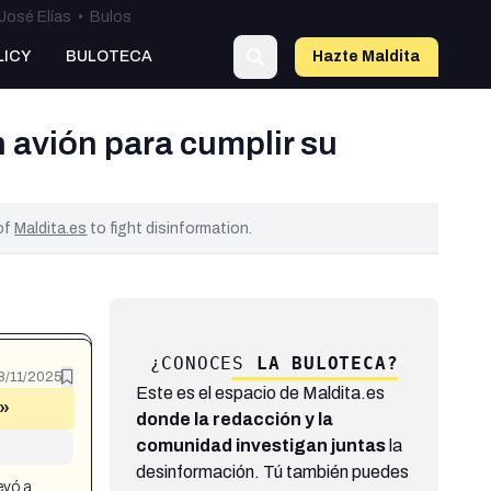
José Elías
•
Bulos
LICY
BULOTECA
Hazte Maldit
a
 avión para cumplir su
 of
Maldita.es
to fight disinformation.
¿CONOCES
LA BULOTECA?
8/11/2025
Este es el espacio de Maldita.es
r»
donde la redacción y la
comunidad investigan juntas
la
desinformación. Tú también puedes
evó a