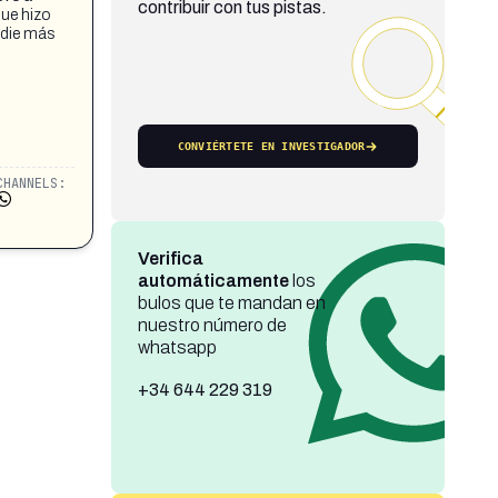
contribuir con tus pistas.
que hizo
nadie más
CONVIÉRTETE EN INVESTIGADOR
CHANNELS:
Verifica
automáticamente
los
bulos que te mandan en
nuestro número de
whatsapp
+34 644 229 319