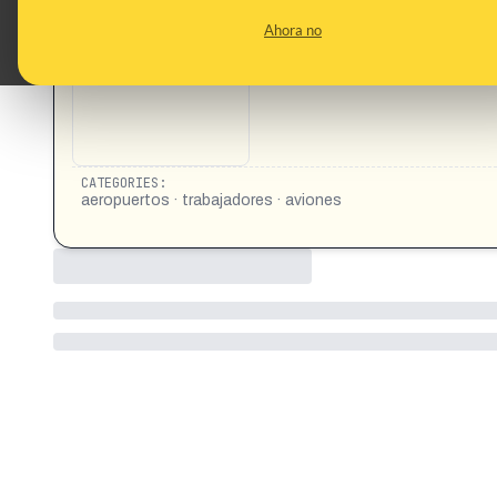
hacerlo. “Era un chico trabajador, totalmente normal”, dijo 
Ahora no
fue, para él, un último acto de amor y de valentía, un intent
veía. https://www.instagram.com/reel/DRIUMFNDU_J/
CATEGORIES:
aeropuertos · trabajadores · aviones