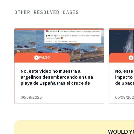
OTHER RESOLVED CASES
FALSO
No, este vídeo no muestra a
No, este
argelinos desembarcando en una
impacto 
playa de España tras el cruce de
de Space
miles de personas a Ceuta a finales
agosto d
de julio de 2026: son imágenes de
menos ab
06/08/2026
06/08/202
2023
WOULD Y