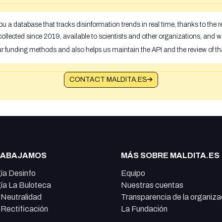
u a database that tracks disinformation trends in real time, thanks to the
ollected since 2019, available to scientists and other organizations, and w
ur funding methods and also helps us maintain the API and the review of th
CONTACT MALDITA.ES
RABAJAMOS
MÁS SOBRE MALDITA.ES
ía Desinfo
Equipo
ía La Buloteca
Nuestras cuentas
e Neutralidad
Transparencia de la organiza
e Rectificación
La Fundación