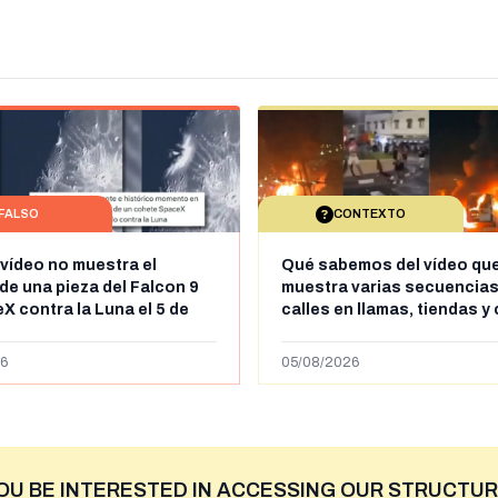
FALSO
CONTEXTO
 vídeo no muestra el
Qué sabemos del vídeo qu
de una pieza del Falcon 9
muestra varias secuencias
X contra la Luna el 5 de
calles en llamas, tiendas y
e 2026: circula desde al
saqueadas y personas pe
ril de 2026
supuestamente en España t
6
05/08/2026
entrada de personas migra
situación irregular a Ceuta
OU BE INTERESTED IN ACCESSING OUR STRUCTUR