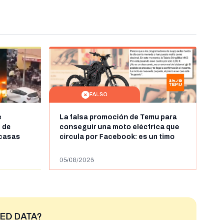
FALSO
e
La falsa promoción de Temu para
 de
conseguir una moto eléctrica que
 casas
circula por Facebook: es un timo
leándose
ras la
05/08/2026
ntes en
ED DATA?