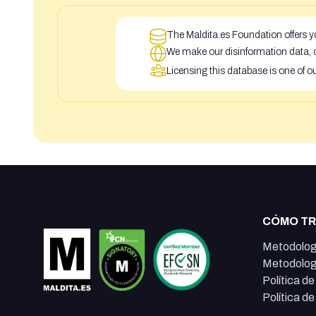
The Maldita.es Foundation offers yo
We make our disinformation data, c
Licensing this database is one of o
CÓMO T
Metodolog
Metodolog
Política d
Política d