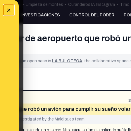
ulos Ceuta
•
Limpieza de montes
•
Curanderos IA Instagram
•
Timo 
×
NKING
INVESTIGACIONES
CONTROL DEL PODER
PO
ajador de aeropuerto que robó un
ified. It is an open case in
LA BULOTECA
: the collaborative space
1
puerto que robó un avión para cumplir su sueño vola
yet been investigated by the Maldita.es team
 historia sigue siendo un misterio. Ni siquiera su familia entiende qué le ll