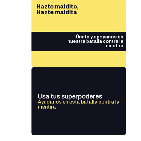
Hazte maldito,
Hazte maldita
Únete y apóyanos en
nuestra batalla contra la
mentira
Usa tus superpoderes
Ayúdanos en esta batalla contra la
mentira