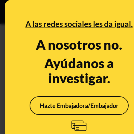
Grupos Ceuta
•
B
DESINFO
PREBU
A las redes sociales les da igual.
¿Richard Russell era un trab
A nosotros no.
sueño volar?
Ayúdanos a
This content has NOT yet been ver
investigar.
OPEN CASE
What's being said:
Hazte Embajadora/Embajador
«Richard Russell era un trabajador de aero
This content has not 
CONTENT DETAIL:
Richard Russell murió sin hacer daño a nadie. A día de hoy, su