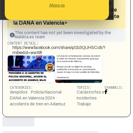
Nacional acudir al accidente de tren de
Ahora no
Adamuz bajo amenaza de suspensión de
empleo y sueldo, como ya ocurrió durante
la DANA en Valencia»
This content has not yet been investigated by the
Maldita.es team
CONTENT DETAIL:
https://www.facebook.com/share/p/1b3QUHSCc8/?
mibextid=wwXIfr
CATEGORIES:
TOPICS:
CHANNELS:
despidos · Policía Nacional ·
Catástrofes e
DANA en Valencia 2024 ·
incidentes ·
accidente de tren en Adamuz
Trabajo