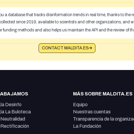
u a database that tracks disinformation trends in real time, thanks to the
ollected since 2019, available to scientists and other organizations, and w
ur funding methods and also helps us maintain the API and the review of th
CONTACT MALDITA.ES
RABAJAMOS
MÁS SOBRE MALDITA.ES
ía Desinfo
Equipo
ía La Buloteca
Nuestras cuentas
e Neutralidad
Transparencia de la organiza
e Rectificación
La Fundación