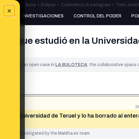
uta
•
Bulos Ceuta
•
Eclipse
•
Curanderos IA Instagram
•
Timo José 
×
NKING
INVESTIGACIONES
CONTROL DEL PODER
PO
 tuit que estudió en la Universida
ified. It is an open case in
LA BULOTECA
: the collaborative space
2
ió en la Universidad de Teruel y lo ha borrado al ente
yet been investigated by the Maldita.es team