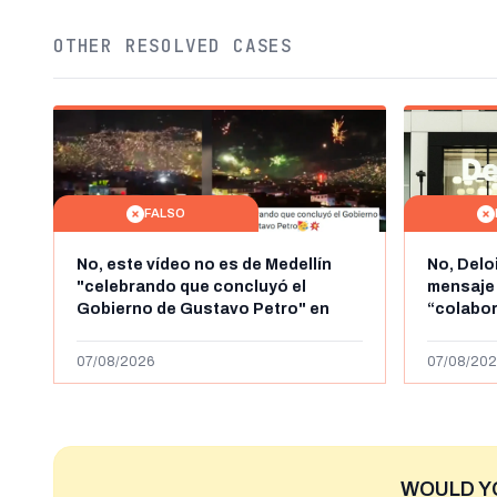
OTHER RESOLVED CASES
FALSO
No, este vídeo no es de Medellín
No, Delo
"celebrando que concluyó el
mensaje
Gobierno de Gustavo Petro" en
“colabo
agosto de 2026: es de la Alborada
online” 
de 2024
1.000 eur
07/08/2026
07/08/202
WOULD Y