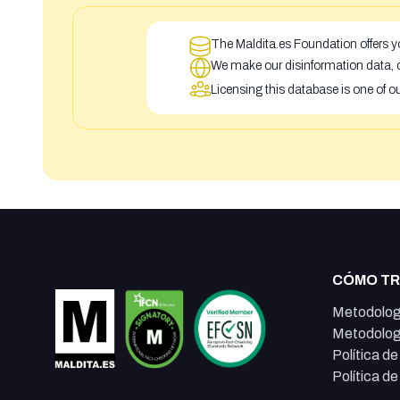
The Maldita.es Foundation offers yo
We make our disinformation data, c
Licensing this database is one of o
CÓMO T
Metodolog
Metodolog
Política d
Política d