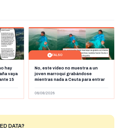
FALSO
no hay
No, este vídeo no muestra a un
aña vaya
joven marroquí grabándose
rante 15
mientras nada a Ceuta para entrar
arruecos
"ilegalmente a España": se grabó a
más de 450km de Ceuta y el autor lo
06/08/2026
niega
ED DATA?