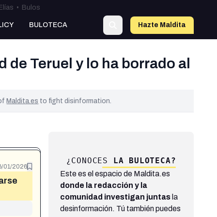
Elías
•
Bulos
LICY
BULOTECA
Hazte Maldit
a
d de Teruel y lo ha borrado al
 of
Maldita.es
to fight disinformation.
¿CONOCES
LA BULOTECA?
6/01/2026
Este es el espacio de Maldita.es
rarse
donde la redacción y la
comunidad investigan juntas
la
desinformación. Tú también puedes