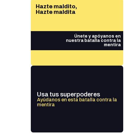
Hazte maldito,
Hazte maldita
Únete y apóyanos en
nuestra batalla contra la
mentira
Usa tus superpoderes
Ayúdanos en esta batalla contra la
mentira