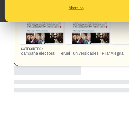
CONTENT DETAIL:
Pilar Alegría ha borrado su tweet al enterarse que la Universi
Ahora no
https://okdiario.com/espana/alegria-borra-tuit-donde-dec
https://x.com/daniel_portero/status/20151475919655939
CATEGORIES:
campaña electoral · Teruel · universidades · Pilar Alegría