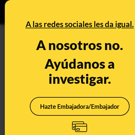
Especial Ce
DESINFO
PREBU
A las redes sociales les da igual.
¿Pilar Alegría ha dicho en un
A nosotros no.
enterarse de que no existe?
Ayúdanos a
This content has NOT yet been ver
investigar.
OPEN CASE
What's being said:
Hazte Embajadora/Embajador
«Pilar Alegría ha dicho en un tuit que estud
de que no existe»
This content has not 