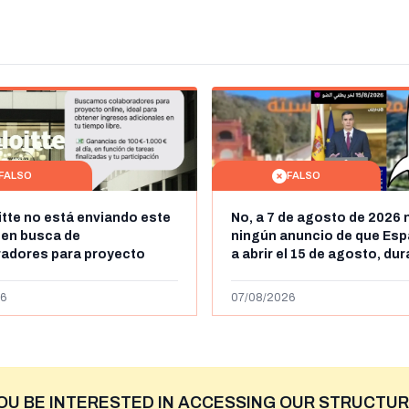
FALSO
FALSO
itte no está enviando este
No, a 7 de agosto de 2026 
 en busca de
ningún anuncio de que Esp
radores para proyecto
a abrir el 15 de agosto, du
con ganancias de hasta
horas, la frontera entre M
os al día: es un timo
y Ceuta
6
07/08/2026
OU BE INTERESTED IN ACCESSING OUR STRUCTUR