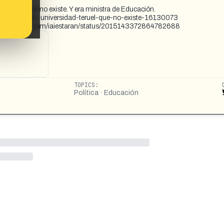
dad de Teruel no existe. Y era ministra de Educación.
ia-que-estudio-universidad-teruel-que-no-existe-16130073
08 https://x.com/iaiestaran/status/2015143372864782688
TOPICS:
Política · Educación