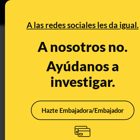
Grupos Ceuta
•
B
DESINFO
PREBU
A las redes sociales les da igual.
¿Pelea callejera entre migr
A nosotros no.
This content has NOT yet been ver
Ayúdanos a
investigar.
OPEN CASE
What's being said:
«Pelea callejera entre migrantes magrebí
Hazte Embajadora/Embajador
This content has not 
CONTENT DETAIL:
https://www.instagram.com/reel/DMYdCCTsMae/?igsh=MTFw
ilegales magrebíes aportando a la sociedad canaria. Si no lo