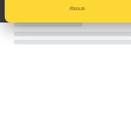
CATEGORIES:
magrebíes · peleas · Fuerteventura · machetes
Ahora no