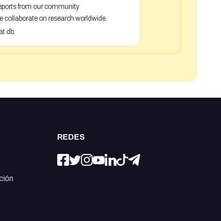
 reports from our community
e collaborate on research worldwide.
at db.
REDES
ción