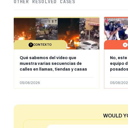
OTHER RESOLVED CASES
CONTEXTO
Qué sabemos del vídeo que
No, este
muestra varias secuencias de
equipo 
calles en llamas, tiendas y casas
posados
saqueadas y personas peleándose
es la ca
supuestamente en España tras la
VRT
05/08/2026
05/08/202
entrada de personas migrantes en
situación irregular a Ceuta
WOULD Y