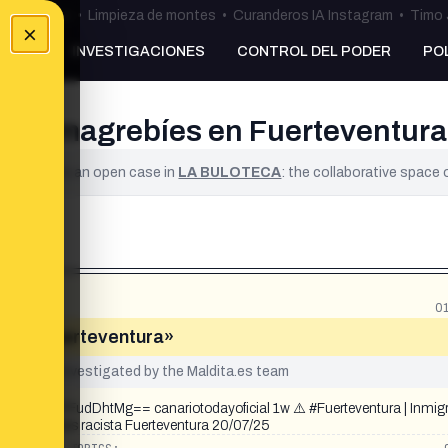
ulos Ceuta
•
Limpieza de montes
•
Curanderos IA Instagram
•
Timo 
×
NKING
INVESTIGACIONES
CONTROL DEL PODER
PO
antes magrebíes en Fuerteventur
ified. It is an open case in
LA BULOTECA
: the collaborative space
0
es en Fuerteventura»
yet been investigated by the Maldita.es team
MXc4dTFudDhtMg== canariotodayoficial 1w ⚠️ #Fuerteventura | Inmig
 ves bien eres racista Fuerteventura 20/07/25