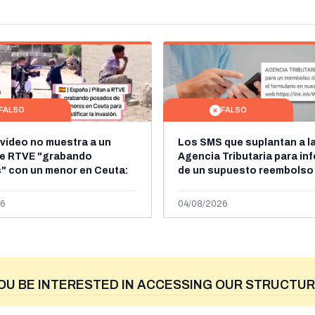
FALSO
FALSO
 vídeo no muestra a un
Los SMS que suplantan a l
de RTVE "grabando
Agencia Tributaria para in
" con un menor en Ceuta:
de un supuesto reembolso
dena de televisión belga
euros: son un timo
6
04/08/2026
OU BE INTERESTED IN ACCESSING OUR STRUCTUR