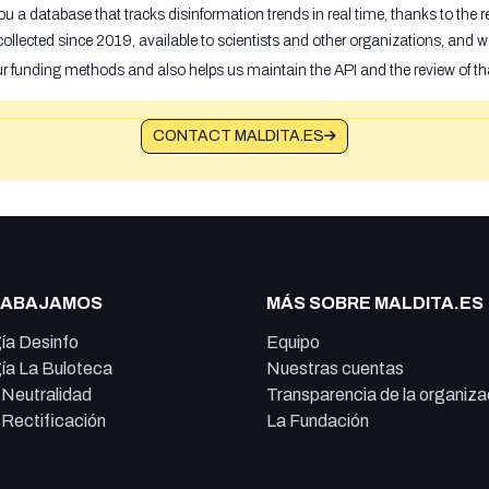
u a database that tracks disinformation trends in real time, thanks to the
ollected since 2019, available to scientists and other organizations, and w
ur funding methods and also helps us maintain the API and the review of th
CONTACT MALDITA.ES
RABAJAMOS
MÁS SOBRE MALDITA.ES
ía Desinfo
Equipo
ía La Buloteca
Nuestras cuentas
e Neutralidad
Transparencia de la organiza
e Rectificación
La Fundación