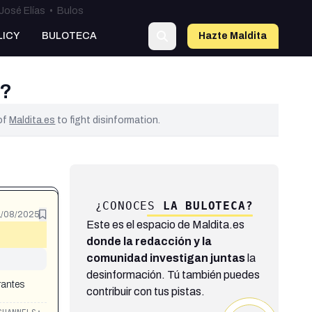
José Elías
•
Bulos
LICY
BULOTECA
Hazte Maldit
a
a?
 of
Maldita.es
to fight disinformation.
¿CONOCES
LA BULOTECA?
1/08/2025
Este es el espacio de Maldita.es
donde la redacción y la
comunidad investigan juntas
la
desinformación. Tú también puedes
rantes
contribuir con tus pistas.