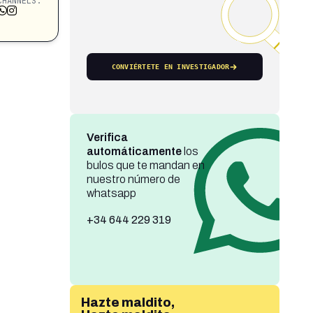
CHANNELS:
CONVIÉRTETE EN INVESTIGADOR
Verifica
automáticamente
los
bulos que te mandan en
nuestro número de
whatsapp
+34 644 229 319
Hazte maldito,