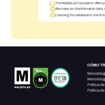
The Maldita.es Foundation offers yo
We make our disinformation data, c
Licensing this database is one of o
CÓMO T
Metodolog
Metodolog
Política d
Política d