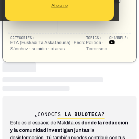
https://youtu.be/SRUWp7b8VaE?si=0QgTEilUeO0-f7B3
Ahora no
CATEGORIES:
TOPICS:
CHANNELS:
ETA (Euskadi Ta Askatasuna) · Pedro
Política ·
Sánchez · suicidio · etarras
Terrorismo
¿CONOCES
LA BULOTECA?
Este es el espacio de Maldita.es
donde la redacción
y la comunidad investigan juntas
la
desinformación. Tú también puedes contribuir con tus