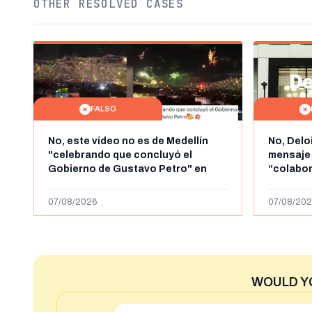
OTHER RESOLVED CASES
FALSO
No, este vídeo no es de Medellín
No, Delo
"celebrando que concluyó el
mensaje
Gobierno de Gustavo Petro" en
“colabo
agosto de 2026: es de la Alborada
online” 
de 2024
1.000 eur
07/08/2026
07/08/202
WOULD Y