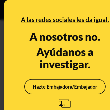
Especial Ce
DESINFO
PREBU
A las redes sociales les da igual.
¿Pedro Sánchez descarta ava
A nosotros no.
This content has NOT yet been ver
Ayúdanos a
investigar.
OPEN CASE
What's being said:
«Pedro Sánchez descarta avanzar las elec
Hazte Embajadora/Embajador
This content has not 
CONTENT DETAIL:
https://elpais.com/espana/2026-05-27/ultima-hora-de-la-ac
CATEGORIES:
elecciones · Pedro Sánchez · elecciones generales · Jos