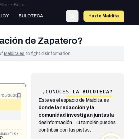
Elías
•
Bulos
LICY
BULOTECA
Hazte Maldit
a
tación de Zapatero?
 of
Maldita.es
to fight disinformation.
¿CONOCES
LA BULOTECA?
7/05/2026
Este es el espacio de Maldita.es
donde la redacción y la
comunidad investigan juntas
la
desinformación. Tú también puedes
contribuir con tus pistas.
CHANNELS: