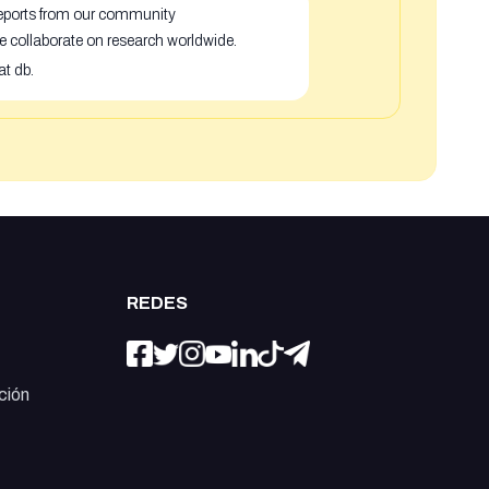
 reports from our community
e collaborate on research worldwide.
at db.
REDES
ción