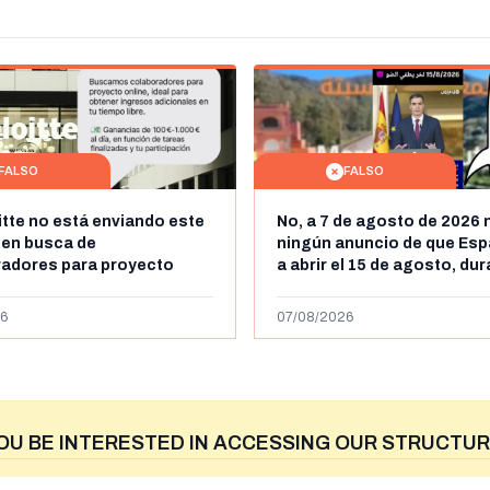
FALSO
FALSO
itte no está enviando este
No, a 7 de agosto de 2026 
 en busca de
ningún anuncio de que Esp
radores para proyecto
a abrir el 15 de agosto, du
con ganancias de hasta
horas, la frontera entre M
os al día: es un timo
y Ceuta
6
07/08/2026
OU BE INTERESTED IN ACCESSING OUR STRUCTUR