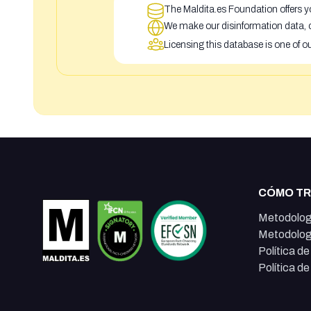
The Maldita.es Foundation offers yo
We make our disinformation data, c
Licensing this database is one of o
CÓMO T
Metodolog
Metodolog
Política d
Política d