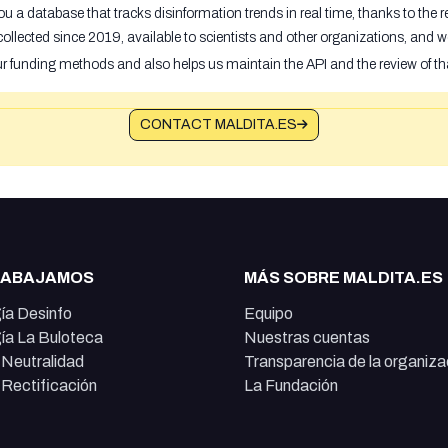
u a database that tracks disinformation trends in real time, thanks to the
ollected since 2019, available to scientists and other organizations, and w
ur funding methods and also helps us maintain the API and the review of th
CONTACT MALDITA.ES
RABAJAMOS
MÁS SOBRE MALDITA.ES
ía Desinfo
Equipo
ía La Buloteca
Nuestras cuentas
e Neutralidad
Transparencia de la organiza
e Rectificación
La Fundación