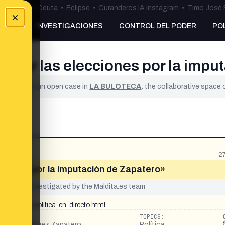
uta
•
Bulos Ceuta
•
Eclipse
•
Curanderos IA Instagram
•
Timo José 
×
NKING
INVESTIGACIONES
CONTROL DEL PODER
PO
nzar las elecciones por la impu
ified. It is an open case in
LA BULOTECA
: the collaborative space
2
ciones por la imputación de Zapatero»
yet been investigated by the Maldita.es team
tualidad-politica-en-directo.html
TOPICS:
é Luis Rodríguez Zapatero
Política