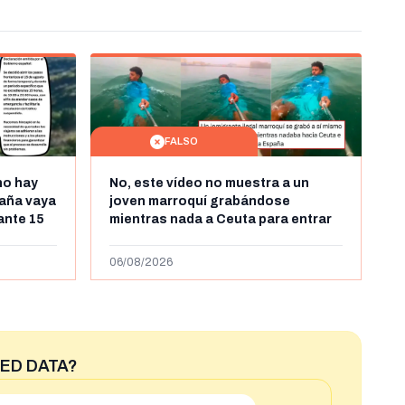
FALSO
no hay
No, este vídeo no muestra a un
aña vaya
joven marroquí grabándose
rante 15
mientras nada a Ceuta para entrar
arruecos
"ilegalmente a España": se grabó a
más de 450km de Ceuta y el autor lo
06/08/2026
niega
ED DATA?