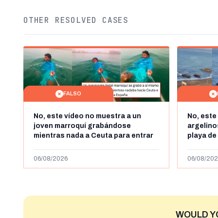
OTHER RESOLVED CASES
FALSO
No, este vídeo no muestra a un
No, este
joven marroquí grabándose
argelin
mientras nada a Ceuta para entrar
playa de
"ilegalmente a España": se grabó a
miles de
más de 450km de Ceuta y el autor lo
de julio
06/08/2026
06/08/202
niega
2023
WOULD Y