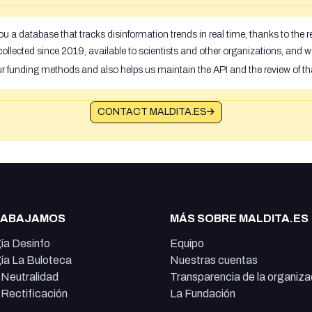
u a database that tracks disinformation trends in real time, thanks to the
ollected since 2019, available to scientists and other organizations, and w
ur funding methods and also helps us maintain the API and the review of th
CONTACT MALDITA.ES
RABAJAMOS
MÁS SOBRE MALDITA.ES
ía Desinfo
Equipo
ía La Buloteca
Nuestras cuentas
e Neutralidad
Transparencia de la organiza
e Rectificación
La Fundación