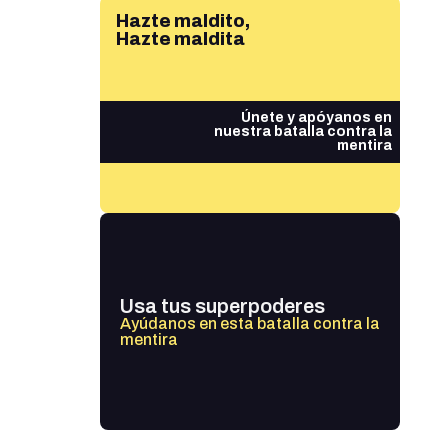
Hazte maldito,
Hazte maldita
Únete y apóyanos en
nuestra batalla contra la
mentira
Usa tus superpoderes
Ayúdanos en esta batalla contra la
mentira