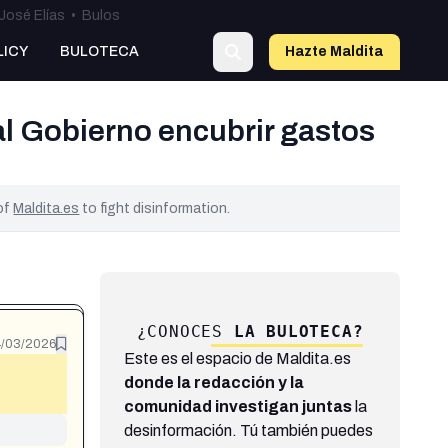
José Elías
•
Bulos
LICY
BULOTECA
Hazte Maldit
a
al Gobierno encubrir gastos
 of
Maldita.es
to fight disinformation.
¿CONOCES
LA BULOTECA?
/03/2026
Este es el espacio de Maldita.es
donde la redacción y la
comunidad investigan juntas
la
desinformación. Tú también puedes