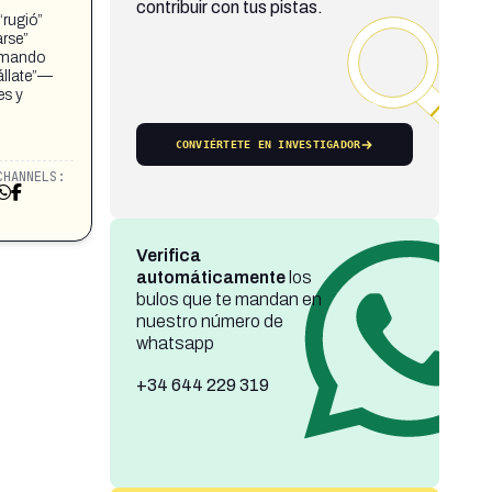
contribuir con tus pistas.
rugió”
arse”
lamando
állate”—
es y
CONVIÉRTETE EN INVESTIGADOR
CHANNELS:
Verifica
automáticamente
los
bulos que te mandan en
nuestro número de
whatsapp
+34 644 229 319