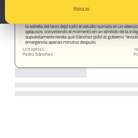
CONTENT DETAIL:
https://www.facebook.com/share/1C4heqBbP8/ “¡SOLO E
Ahora no
directamente a la cara de Pedro Sánchez en plena emisión en 
millones de dólares del dinero de los contribuyentes. Sánc
a Paula Badosa “una deportista joven arrogante”, pero con s
la estrella del tenis dejó todo el estudio sumido en un silenci
aplausos, convirtiendo el momento en un símbolo de la indi
supuestamente revela que Sánchez pidió al gobierno “encubri
emergencia apenas minutos después.
CATEGORIES:
TO
Pedro Sánchez
Po