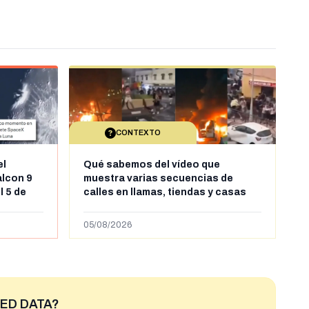
CONTEXTO
el
Qué sabemos del vídeo que
alcon 9
muestra varias secuencias de
l 5 de
calles en llamas, tiendas y casas
sde al
saqueadas y personas peleándose
supuestamente en España tras la
05/08/2026
entrada de personas migrantes en
situación irregular a Ceuta
ED DATA?