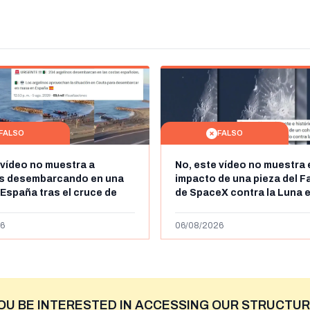
FALSO
FALSO
 vídeo no muestra a
No, este vídeo no muestra 
os desembarcando en una
impacto de una pieza del F
 España tras el cruce de
de SpaceX contra la Luna e
 personas a Ceuta a finales
agosto de 2026: circula de
 de 2026: son imágenes de
menos abril de 2026
6
06/08/2026
OU BE INTERESTED IN ACCESSING OUR STRUCTUR