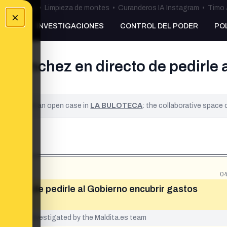
ulos Ceuta
•
Limpieza de montes
•
Curanderos IA Instagram
•
Timo 
×
NKING
INVESTIGACIONES
CONTROL DEL PODER
PO
 Sánchez en directo de pedirle 
ified. It is an open case in
LA BULOTECA
: the collaborative space
04
irecto de pedirle al Gobierno encubrir gastos
yet been investigated by the Maldita.es team