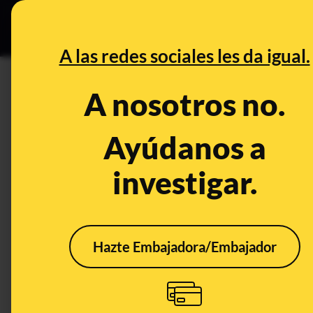
Grupos Ceuta
•
B
DESINFO
PREBU
A las redes sociales les da igual.
¿Paula Badosa acusó a Pedro
A nosotros no.
personales?
Ayúdanos a
This content has NOT yet been ver
investigar.
OPEN CASE
What's being said:
Hazte Embajadora/Embajador
«Paula Badosa acusó a Pedro Sánchez en d
personales»
This content has not 