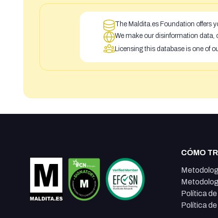
The Maldita.es Foundation offers yo
We make our disinformation data, c
Licensing this database is one of o
CÓMO T
Metodolog
Metodolog
Política d
Política d