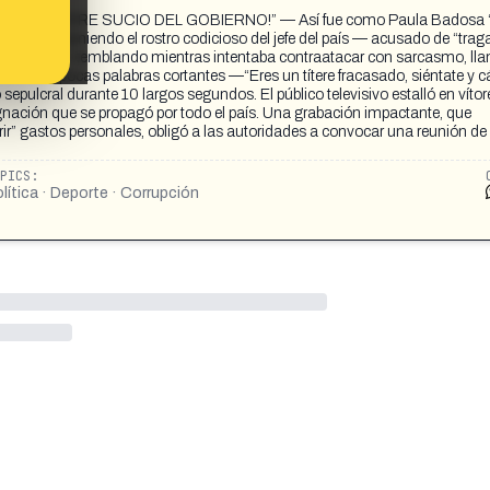
RES UN TÍTERE SUCIO DEL GOBIERNO!” — Así fue como Paula Badosa “
vivo, exponiendo el rostro codicioso del jefe del país — acusado de “trag
hez palideció, temblando mientras intentaba contraatacar con sarcasmo, l
olo unas pocas palabras cortantes —“Eres un títere fracasado, siéntate y c
o sepulcral durante 10 largos segundos. El público televisivo estalló en vítor
gnación que se propagó por todo el país. Una grabación impactante, que
r” gastos personales, obligó a las autoridades a convocar una reunión de
PICS:
lítica · Deporte · Corrupción