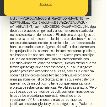
CONTENT DETAIL:
Ahora no
https://theobjective.com/actualidad/2022-02-10/video-
cuando-pablo-iglesias-justificaba-los-escraches-a-los-
hijos-de-los-politicos-es-la-violencia-social/?
fbclid=IwVERDUAMe5vBleHRuA2FlbQIxMAABHl2hw-
hZP79c8IqaJ_61r_2kjbbLH4uE9o7pZi-AEAbcW2U-
cY_w6KxNS-Tj_aem_cBXQlE3GrXAoefPwXfK2Jg Huelga
decir que el acoso en general y a los menores en particular
no tiene cabida en democracia. El problema es que Iglesias
no lo tenía tan claro cuando los hijos eran de otros. Y es que,
ante sus declaraciones de este miércoles, las redes sociales
han recuperado unas imágenes del exlíder de Podemos en
las que justifica los escraches a los representantes públicos,
sin importar las consecuencias que tuvieran para sus hijos.
En una de sus famosas tertulias en Intereconomía con
Federico Jiménez Losantos enfrente, Iglesias afirmó que “es
terrible que tenga que haber escraches, que a un dirigente
político protesten alrededor de su casa, pero es la violencia
social”. El exvicepresidente tercero continúa recordando
unas palabras de Felipe González en las que este defendía
que un hijo de un político no tiene por qué aguantar una
protesta de estas características. Pero Iglesias añadía: “Pero
¿qué pasa, que los hijos de los políticos valen más que los
hijos de los ciudadanos que están desahuciando
injustamente?”. Una muestra más de las muchas
justificaciones que Iglesias y otros dirigentes de Podemos