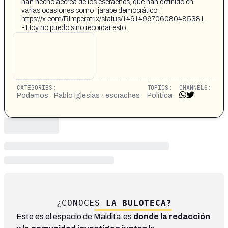
han hecho acerca de los escraches, que han definido en
varias ocasiones como “jarabe democrático”.
https://x.com/RImperatrix/status/1491496706080485381
- Hoy no puedo sino recordar esto.
CATEGORIES:
TOPICS:
CHANNELS:
Podemos · Pablo Iglesias · escraches
Política
¿CONOCES
LA BULOTECA?
Este es el espacio de Maldita.es
donde la redacción