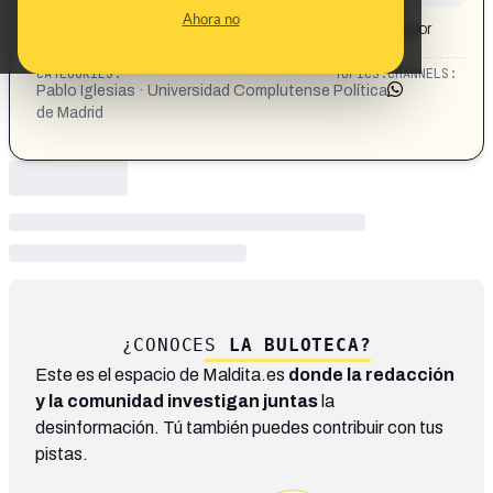
CONTENT DETAIL:
Ahora no
Pablo Iglesias dejas de ser profesor en la Complutense por
no superar la nota que se exigía en una prueba
CATEGORIES:
TOPICS:
CHANNELS:
Pablo Iglesias · Universidad Complutense
Política
de Madrid
¿CONOCES
LA BULOTECA?
Este es el espacio de Maldita.es
donde la redacción
y la comunidad investigan juntas
la
desinformación. Tú también puedes contribuir con tus
pistas.