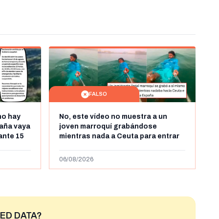
FALSO
no hay
No, este vídeo no muestra a un
aña vaya
joven marroquí grabándose
rante 15
mientras nada a Ceuta para entrar
arruecos
"ilegalmente a España": se grabó a
más de 450km de Ceuta y el autor lo
06/08/2026
niega
ED DATA?