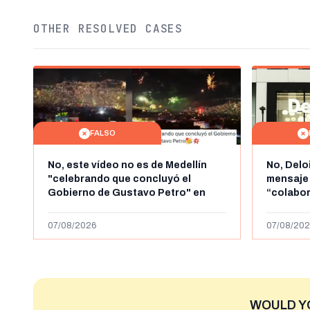
OTHER RESOLVED CASES
FALSO
No, este vídeo no es de Medellín
No, Delo
"celebrando que concluyó el
mensaje
Gobierno de Gustavo Petro" en
“colabo
agosto de 2026: es de la Alborada
online” 
de 2024
1.000 eur
07/08/2026
07/08/202
WOULD Y