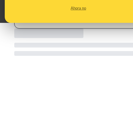
del-nid20052026/
Ahora no
CATEGORIES:
desiertos · Sáhara