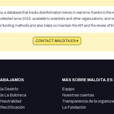
u a database that tracks disinformation trends in real time, thanks to the
ollected since 2019, available to scientists and other organizations, and w
ur funding methods and also helps us maintain the API and the review of th
CONTACT MALDITA.ES
RABAJAMOS
MÁS SOBRE MALDITA.ES
ía Desinfo
Equipo
ía La Buloteca
Nuestras cuentas
e Neutralidad
Transparencia de la organiza
e Rectificación
La Fundación