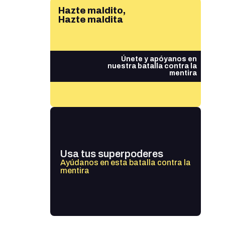
Hazte maldito,
Hazte maldita
Únete y apóyanos en
nuestra batalla contra la
mentira
Usa tus superpoderes
Ayúdanos en esta batalla contra la
mentira