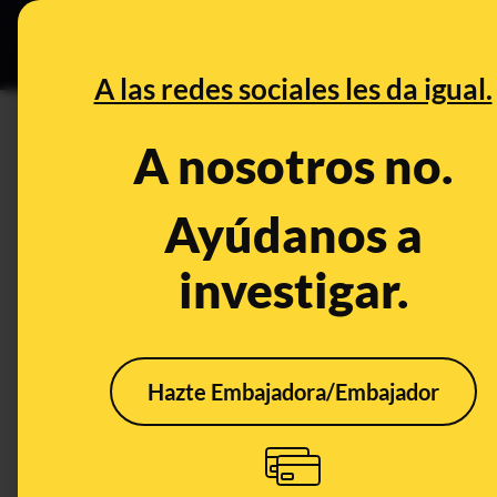
Especial Ce
DESINFO
PREBU
A las redes sociales les da igual.
¿Once países construyen una 
A nosotros no.
Sahara?
Ayúdanos a
This content has NOT yet been ver
investigar.
OPEN CASE
What's being said:
Hazte Embajadora/Embajador
«Once países construyen una muralla de 8.0
This content has not 
CONTENT DETAIL:
https://www.lanacion.com.ar/el-mundo/africa-unida-11-pa