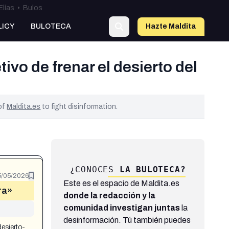
Elías
•
Bulos
LICY
BULOTECA
Hazte Maldit
a
vo de frenar el desierto del
 of
Maldita.es
to fight disinformation.
¿CONOCES
LA BULOTECA?
5/05/2026
Este es el espacio de Maldita.es
ra»
donde la redacción y la
comunidad investigan juntas
la
desinformación. Tú también puedes
esierto-