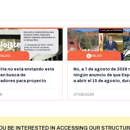
FALSO
FALSO
itte no está enviando este
No, a 7 de agosto de 2026 
 en busca de
ningún anuncio de que Esp
radores para proyecto
a abrir el 15 de agosto, du
con ganancias de hasta
horas, la frontera entre M
os al día: es un timo
y Ceuta
6
07/08/2026
OU BE INTERESTED IN ACCESSING OUR STRUCTUR