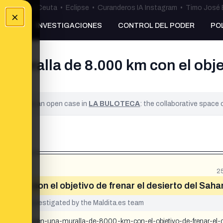
uta
•
Bulos Ceuta
•
Eclipse
•
Curanderos IA Instagram
•
Timo José 
×
NKING
INVESTIGACIONES
CONTROL DEL PODER
PO
muralla de 8.000 km con el objeti
ified. It is an open case in
LA BULOTECA
: the collaborative space
2
00 km con el objetivo de frenar el desierto del Saha
yet been investigated by the Maldita.es team
ises-construyen-una-muralla-de-8000-km-con-el-objetivo-de-frenar-el-d