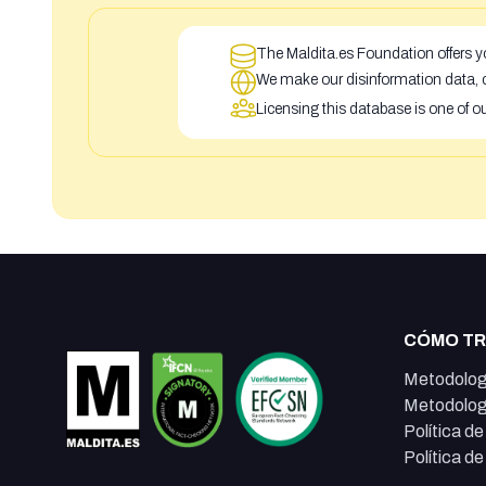
The Maldita.es Foundation offers yo
We make our disinformation data, c
Licensing this database is one of o
CÓMO T
Metodolog
Metodolog
Política d
Política d