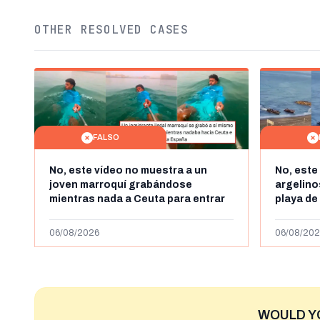
OTHER RESOLVED CASES
FALSO
No, este vídeo no muestra a un
No, este
joven marroquí grabándose
argelin
mientras nada a Ceuta para entrar
playa de
"ilegalmente a España": se grabó a
miles de
más de 450km de Ceuta y el autor lo
de julio
06/08/2026
06/08/202
niega
2023
WOULD Y