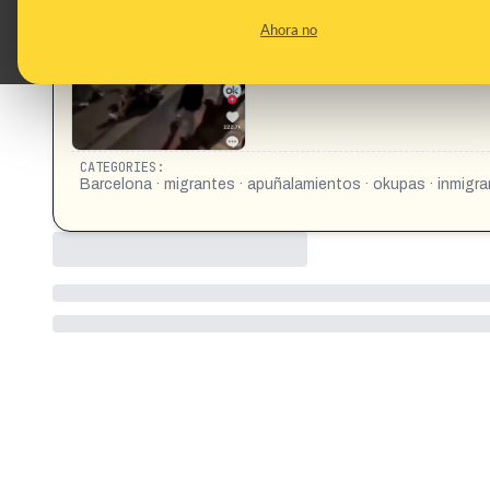
CONTENT DETAIL:
TIKTOK: Unos okupas domicanos apuñalan a un trabajador qu
Ahora no
27.5K tRepost to followers OKDIARIO Search ⚫ hospitalet ll
CATEGORIES:
Barcelona · migrantes · apuñalamientos · okupas · inmigr