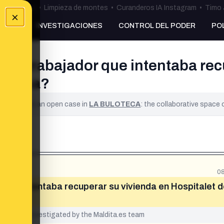
ulos Ceuta
•
Limpieza de montes
•
Curanderos IA Instagram
•
Timo 
×
NKING
INVESTIGACIONES
CONTROL DEL PODER
PO
a trabajador que intentaba recu
celona?
ified. It is an open case in
LA BULOTECA
: the collaborative space
08
que intentaba recuperar su vivienda en Hospitalet 
yet been investigated by the Maldita.es team