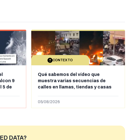
CONTEXTO
el
Qué sabemos del vídeo que
alcon 9
muestra varias secuencias de
l 5 de
calles en llamas, tiendas y casas
sde al
saqueadas y personas peleándose
supuestamente en España tras la
05/08/2026
entrada de personas migrantes en
situación irregular a Ceuta
ED DATA?