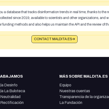
u a database that tracks disinformation trends in real time, thanks to the
ollected since 2019, available to scientists and other organizations, and w
ur funding methods and also helps us maintain the API and the review of th
CONTACT MALDITA.ES
RABAJAMOS
MÁS SOBRE MALDITA.ES
ía Desinfo
Equipo
ía La Buloteca
Nuestras cuentas
e Neutralidad
Transparencia de la organiza
e Rectificación
La Fundación