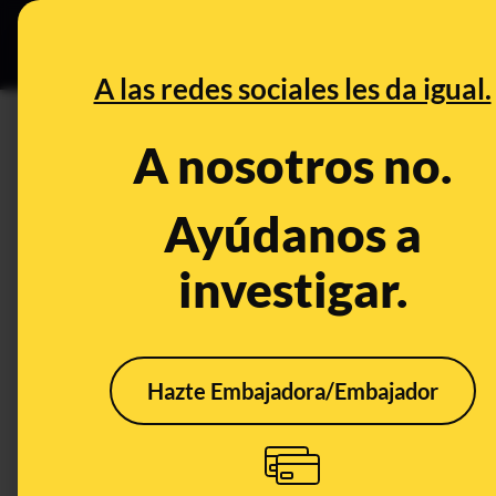
Grupos Ceuta
•
B
DESINFO
PREBU
A las redes sociales les da igual.
¿Okupas domicanos apuñalan 
A nosotros no.
Hospitalet de Llobregat, Bar
Ayúdanos a
This content has NOT yet been ver
investigar.
OPEN CASE
What's being said:
Hazte Embajadora/Embajador
«Okupas domicanos apuñalan a trabajador 
Llobregat, Barcelona»
This content has not 