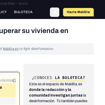
José Elías
•
Bulos
LICY
BULOTECA
Hazte Maldit
a
perar su vivienda en
 of
Maldita.es
to fight disinformation.
¿CONOCES
LA BULOTECA?
/05/2026
Este es el espacio de Maldita.es
de
donde la redacción y la
comunidad investigan juntas
la
desinformación. Tú también puedes