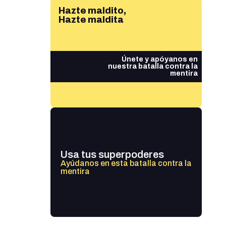
Hazte maldito,
Hazte maldita
Únete y apóyanos en
nuestra batalla contra la
mentira
Usa tus superpoderes
Ayúdanos en esta batalla contra la
mentira