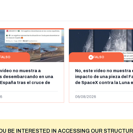
FALSO
FALSO
 vídeo no muestra a
No, este vídeo no muestra 
os desembarcando en una
impacto de una pieza del F
 España tras el cruce de
de SpaceX contra la Luna e
 personas a Ceuta a finales
agosto de 2026: circula de
 de 2026: son imágenes de
menos abril de 2026
6
06/08/2026
OU BE INTERESTED IN ACCESSING OUR STRUCTUR