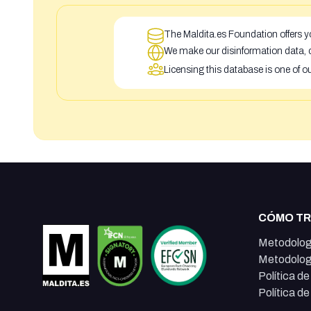
The Maldita.es Foundation offers yo
We make our disinformation data, c
Licensing this database is one of o
CÓMO T
Metodolog
Metodolog
Política d
Política d