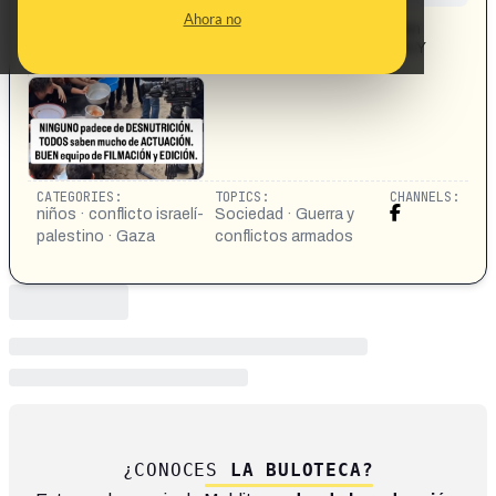
CONTENT DETAIL:
Ahora no
NINGUNO padece de DESNUTRICIÓN. TODOS saben
mucho de ACTUACIÓN. BUEN equipo de FILMACIÓN Y
EDICIÓN.
CATEGORIES:
TOPICS:
CHANNELS:
niños · conflicto israelí-
Sociedad · Guerra y
palestino · Gaza
conflictos armados
¿CONOCES
LA BULOTECA?