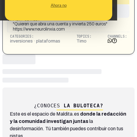
Ahora no
This content has not yet been investigated by the
Maldita.es team
CONTENT DETAIL:
"Quieren que abra una cuenta y invierta 250 euros"
https://www.neurolinxia.com
CATEGORIES:
TOPICS:
CHANNELS:
inversiones · plataformas
Timo
¿CONOCES
LA BULOTECA?
Este es el espacio de Maldita.es
donde la redacción
y la comunidad investigan juntas
la
desinformación. Tú también puedes contribuir con tus
pistas.