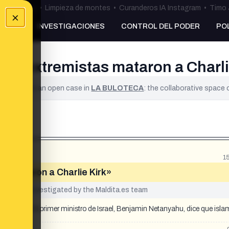
ulos Ceuta
•
Limpieza de montes
•
Curanderos IA Instagram
•
Timo 
×
NKING
INVESTIGACIONES
CONTROL DEL PODER
PO
tas extremistas mataron a Charli
ified. It is an open case in
LA BULOTECA
: the collaborative space
1
s mataron a Charlie Kirk»
yet been investigated by the Maldita.es team
hoto/2 El primer ministro de Israel, Benjamin Netanyahu, dice que isla