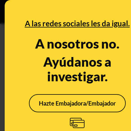
Grupos Ceuta
•
B
DESINFO
PREBU
A las redes sociales les da igual.
¿Netanyahu dice que islamis
A nosotros no.
This content has NOT yet been ver
Ayúdanos a
investigar.
OPEN CASE
What's being said:
«Netanyahu dice que islamistas extremista
Hazte Embajadora/Embajador
This content has not 
CONTENT DETAIL:
https://x.com/jacksonhinklle/status/1966251435752083487/p
extremistas mataron a Charlie Kirk