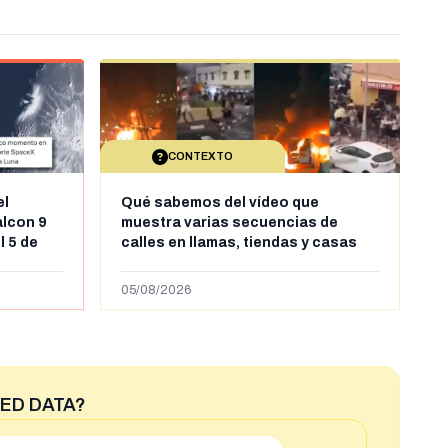
CONTEXTO
el
Qué sabemos del vídeo que
alcon 9
muestra varias secuencias de
l 5 de
calles en llamas, tiendas y casas
sde al
saqueadas y personas peleándose
supuestamente en España tras la
05/08/2026
entrada de personas migrantes en
situación irregular a Ceuta
ED DATA?