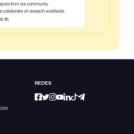
 reports from our community
e collaborate on research worldwide.
at db.
REDES
ción