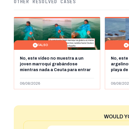
OTHER RESOLVED CASES
FALSO
No, este vídeo no muestra a un
No, este
joven marroquí grabándose
argelin
mientras nada a Ceuta para entrar
playa de
"ilegalmente a España": se grabó a
miles de
más de 450km de Ceuta y el autor lo
de julio
06/08/2026
06/08/202
niega
2023
WOULD Y