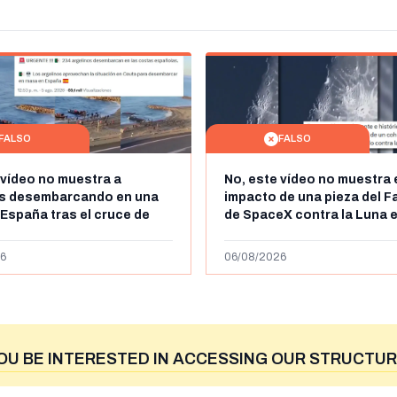
FALSO
FALSO
 vídeo no muestra a
No, este vídeo no muestra 
os desembarcando en una
impacto de una pieza del F
 España tras el cruce de
de SpaceX contra la Luna e
 personas a Ceuta a finales
agosto de 2026: circula de
 de 2026: son imágenes de
menos abril de 2026
6
06/08/2026
OU BE INTERESTED IN ACCESSING OUR STRUCTUR