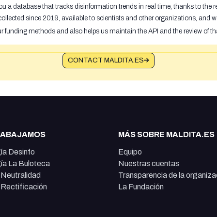
u a database that tracks disinformation trends in real time, thanks to the
ollected since 2019, available to scientists and other organizations, and w
ur funding methods and also helps us maintain the API and the review of th
CONTACT MALDITA.ES
RABAJAMOS
MÁS SOBRE MALDITA.ES
ía Desinfo
Equipo
ía La Buloteca
Nuestras cuentas
e Neutralidad
Transparencia de la organiza
e Rectificación
La Fundación