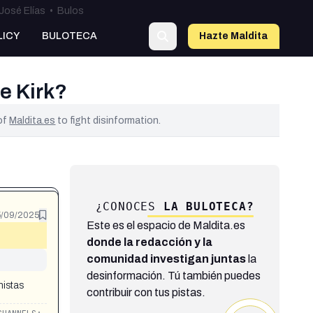
José Elías
•
Bulos
LICY
BULOTECA
Hazte Maldit
a
e Kirk?
 of
Maldita.es
to fight disinformation.
¿CONOCES
LA BULOTECA?
5/09/2025
Este es el espacio de Maldita.es
donde la redacción y la
comunidad investigan juntas
la
desinformación. Tú también puedes
mistas
contribuir con tus pistas.