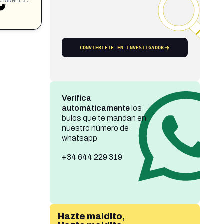
CHANNELS:
CONVIÉRTETE EN INVESTIGADOR
Verifica
automáticamente
los
bulos que te mandan en
nuestro número de
whatsapp
+34 644 229 319
Hazte maldito,