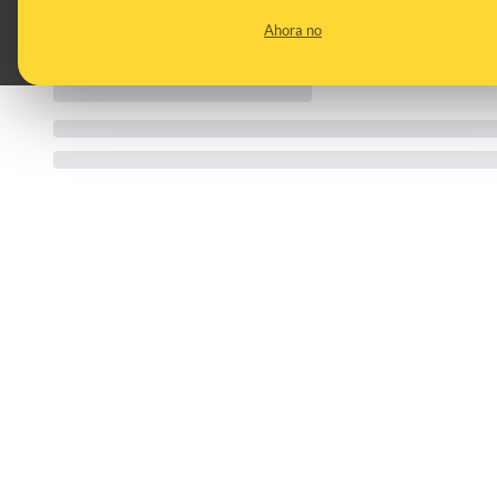
CATEGORIES:
TO
Benjamín Netanyahu · Charlie Kirk
Po
Ahora no