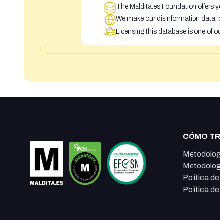
The Maldita.es Foundation offers yo
We make our disinformation data, c
Licensing this database is one of o
CÓMO T
Metodolog
Metodolog
Política d
Política d