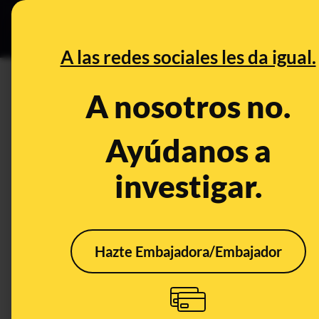
Especial Ce
DESINFO
PREBU
A las redes sociales les da igual.
¿Moncloa confiesa que Begoñ
A nosotros no.
pasaporte diplomático?
Ayúdanos a
This content has NOT yet been ver
investigar.
OPEN CASE
What's being said:
Hazte Embajadora/Embajador
«Moncloa confiesa que Begoña Gómez usa e
diplomático»
This content has not 