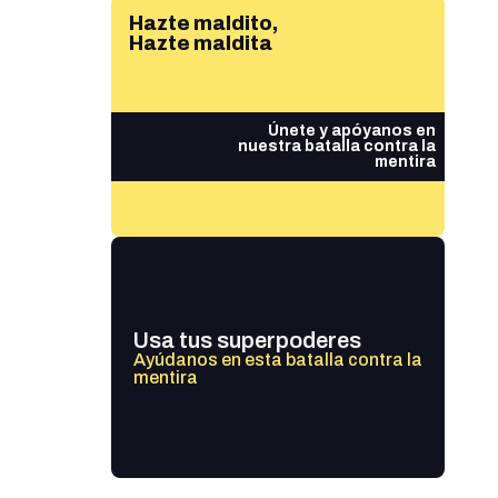
Hazte maldito,
Hazte maldita
Únete y apóyanos en
nuestra batalla contra la
mentira
Usa tus superpoderes
Ayúdanos en esta batalla contra la
mentira