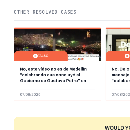
OTHER RESOLVED CASES
FALSO
No, este vídeo no es de Medellín
No, Delo
"celebrando que concluyó el
mensaje
Gobierno de Gustavo Petro" en
“colabo
agosto de 2026: es de la Alborada
online” 
de 2024
1.000 eur
07/08/2026
07/08/202
WOULD Y