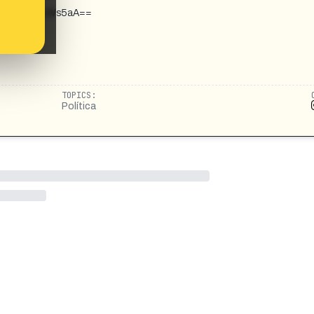
YzenloMTUycWs5aA==
TOPICS:
Política