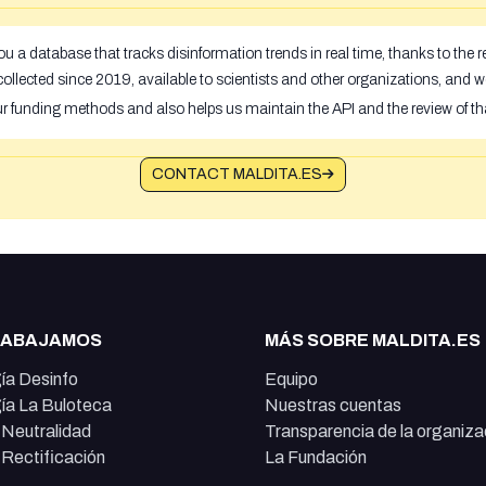
u a database that tracks disinformation trends in real time, thanks to the
ollected since 2019, available to scientists and other organizations, and w
ur funding methods and also helps us maintain the API and the review of th
CONTACT MALDITA.ES
RABAJAMOS
MÁS SOBRE MALDITA.ES
ía Desinfo
Equipo
ía La Buloteca
Nuestras cuentas
e Neutralidad
Transparencia de la organiza
e Rectificación
La Fundación