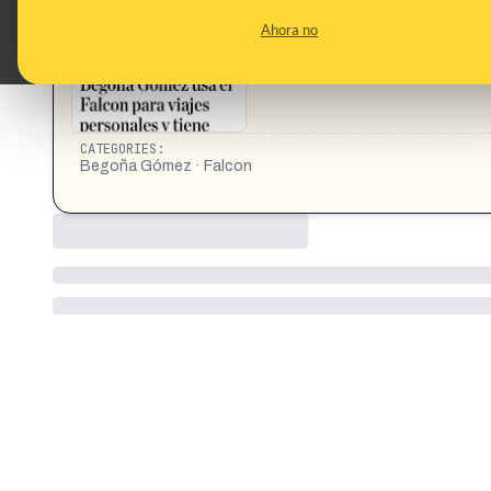
CONTENT DETAIL:
https://www.instagram.com/p/DMewHl5Mmc8/?igsh=MX
Ahora no
CATEGORIES:
Begoña Gómez · Falcon