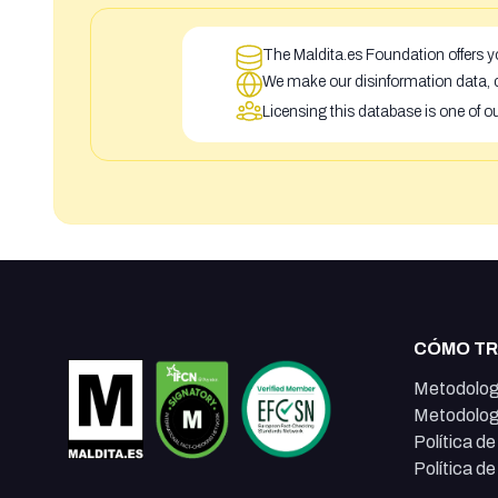
The Maldita.es Foundation offers yo
We make our disinformation data, c
Licensing this database is one of o
CÓMO T
Metodolog
Metodolog
Política d
Política d