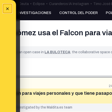
uta
•
Bulos Ceuta
•
Eclipse
•
Curanderos IA Instagram
•
Timo José 
×
NKING
INVESTIGACIONES
CONTROL DEL PODER
PO
a Gómez usa el Falcon para viaj
ified. It is an open case in
LA BULOTECA
: the collaborative space
2
l Falcon para viajes personales y que tiene pasapo
yet been investigated by the Maldita.es team