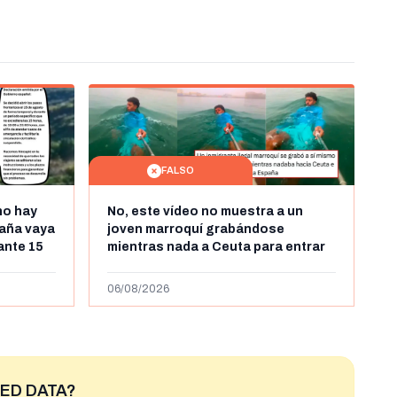
FALSO
no hay
No, este vídeo no muestra a un
aña vaya
joven marroquí grabándose
rante 15
mientras nada a Ceuta para entrar
arruecos
"ilegalmente a España": se grabó a
más de 450km de Ceuta y el autor lo
06/08/2026
niega
ED DATA?