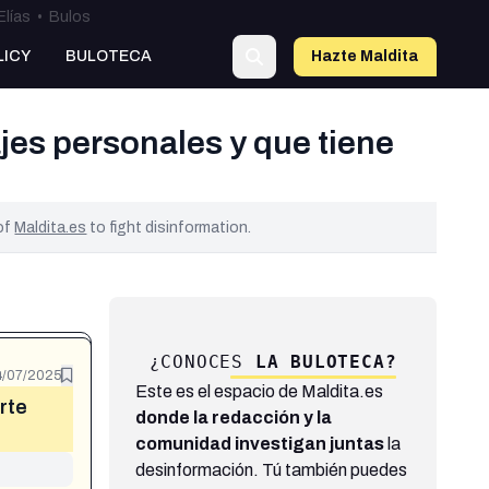
Elías
•
Bulos
LICY
BULOTECA
Hazte Maldit
a
es personales y que tiene
 of
Maldita.es
to fight disinformation.
¿CONOCES
LA BULOTECA?
4/07/2025
Este es el espacio de Maldita.es
rte
donde la redacción y la
comunidad investigan juntas
la
desinformación. Tú también puedes