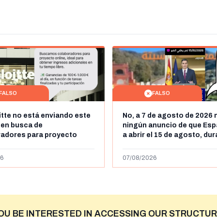
FALSO
FALSO
itte no está enviando este
No, a 7 de agosto de 2026 
 en busca de
ningún anuncio de que Esp
radores para proyecto
a abrir el 15 de agosto, du
con ganancias de hasta
horas, la frontera entre M
os al día: es un timo
y Ceuta
6
07/08/2026
OU BE INTERESTED IN ACCESSING OUR STRUCTUR