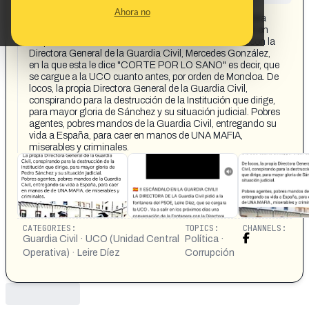
CONTENT DETAIL:
Ahora no
LA DIRECTORA DE LA Guardia Civil pidió a la fontanera
del PSOE, Leire Díez, que se cargara la UCO. Va a salir en
los próximos días una conversación de la Fontanera con la
Directora General de la Guardia Civil, Mercedes González,
en la que esta le dice "CORTE POR LO SANO" es decir, que
se cargue a la UCO cuanto antes, por orden de Moncloa. De
locos, la propia Directora General de la Guardia Civil,
conspirando para la destrucción de la Institución que dirige,
para mayor gloria de Sánchez y su situación judicial. Pobres
agentes, pobres mandos de la Guardia Civil, entregando su
vida a España, para caer en manos de UNA MAFIA,
miserables y criminales.
CATEGORIES:
TOPICS:
CHANNELS:
Guardia Civil · UCO (Unidad Central
Política ·
Operativa) · Leire Díez
Corrupción