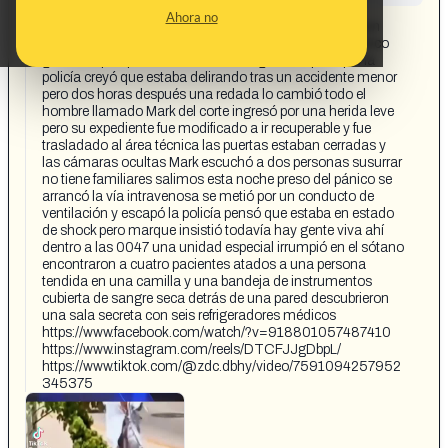
CONTENT DETAIL:
Ahora no
noticia impactante un mecánico de 42 años huyó de un
hospital del norte de Estados Unidos en estado de pánico
gritando que querían extraerle los órganos a principio la
policía creyó que estaba delirando tras un accidente menor
pero dos horas después una redada lo cambió todo el
hombre llamado Mark del corte ingresó por una herida leve
pero su expediente fue modificado a ir recuperable y fue
trasladado al área técnica las puertas estaban cerradas y
las cámaras ocultas Mark escuchó a dos personas susurrar
no tiene familiares salimos esta noche preso del pánico se
arrancó la vía intravenosa se metió por un conducto de
ventilación y escapó la policía pensó que estaba en estado
de shock pero marque insistió todavía hay gente viva ahí
dentro a las 0047 una unidad especial irrumpió en el sótano
encontraron a cuatro pacientes atados a una persona
tendida en una camilla y una bandeja de instrumentos
cubierta de sangre seca detrás de una pared descubrieron
una sala secreta con seis refrigeradores médicos
https://www.facebook.com/watch/?v=918801057487410
https://www.instagram.com/reels/DTCFJJgDbpL/
https://www.tiktok.com/@zdc.dbhy/video/7591094257952
345375