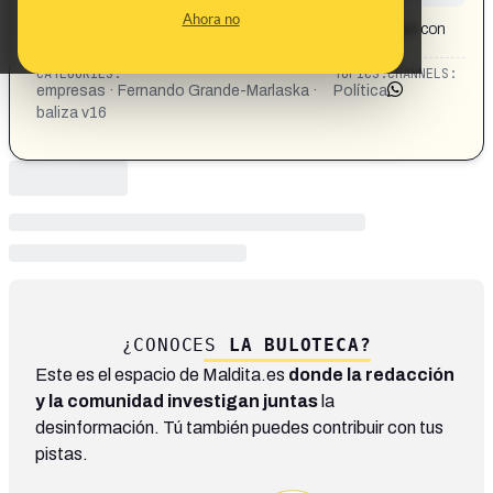
CONTENT DETAIL:
Ahora no
¿Es verdad que Marlaska benefició a diversas empresas con
la homologación de balizas para los automóviles?
CATEGORIES:
TOPICS:
CHANNELS:
empresas · Fernando Grande-Marlaska ·
Política
baliza v16
¿CONOCES
LA BULOTECA?
Este es el espacio de Maldita.es
donde la redacción
y la comunidad investigan juntas
la
desinformación. Tú también puedes contribuir con tus
pistas.