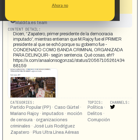
condenado como banda criminal
Ahora no
organizada según sentencia»
This content has not yet been investigated by the
Maldita.es team
CONTENT DETAIL:
Dicen, “Zapatero, primer presidente de la democracia
imputado”, mientras entierran que M.Rajoy fue el PRIMER
presidente al que se echó porque su gobierno fue -
CONDENADO COMO BANDA CRIMINAL ORGANIZADA
PARA DELINQUIR- según sentencia. Qué cosas, eh!?
https://x.com/anaalonsogonza1/status/20567105261434
88159
CATEGORIES:
TOPICS:
CHANNELS:
Partido Popular (PP) · Caso Gürtel ·
Política ·
Mariano Rajoy · imputados · moción
Delitos ·
de censura · organizaciones
Corrupción
criminales · José Luis Rodríguez
Zapatero · Plus Ultra Línea Aéreas