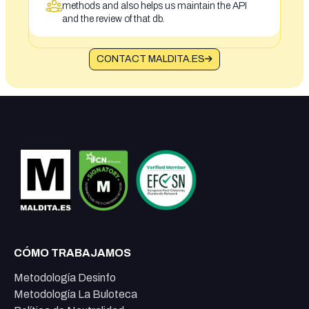
methods and also helps us maintain the API
and the review of that db.
CONTACT MALDITA.ES
CÓMO TRABAJAMOS
Metodología Desinfo
Metodología La Buloteca