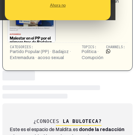
Malestar en el PP por el número tres de Badajoz: ofreció un
Ahora no
puesto de chófer a cambio de "echar un polvo"´
https://www.instagram.com/p/DRRlwLljRzm/
CATEGORIES:
TOPICS:
CHANNELS:
Partido Popular (PP) · Badajoz ·
Política ·
Extremadura · acoso sexual
Corrupción
¿CONOCES
LA BULOTECA?
Este es el espacio de Maldita.es
donde la redacción