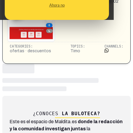
MAISONS DU MONDE: ¡Date prisa! La venta termina en 02
Ahora no
29 25 hrs. Kayak individual polietileno rígido 275cm
amarillo con remo y respaldo por € 99.00
CATEGORIES:
TOPICS:
CHANNELS:
ofertas · descuentos
Timo
¿CONOCES
LA BULOTECA?
Este es el espacio de Maldita.es
donde la redacción
y la comunidad investigan juntas
la