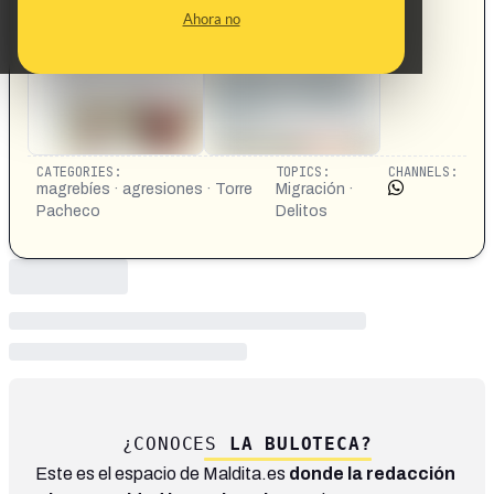
Así dejaron una banda de magrebíes a un señor que
Ahora no
paseaba con su mujer en Torre Pacheco: "Intentaron
matarlo"
CATEGORIES:
TOPICS:
CHANNELS:
magrebíes · agresiones · Torre
Migración ·
Pacheco
Delitos
¿CONOCES
LA BULOTECA?
Este es el espacio de Maldita.es
donde la redacción