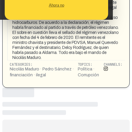
ante el juez que Delcy Rodríguez le entregó personalmente
Ahora no
un sobre con información vinculada a la financiación ilegal
del PSOE a través de operaciones con hidrocarburos
venezolanos, en el marco de la trama que investiga el caso
hidrocarburos. De acuerdo a la declaración, el régimen
habría financiado al partido a través de petróleo venezolano.
El sobre en cuestión lleva el sellado del régimen venezolano
con fecha del 4 de febrero de 2020. El remitente es el
ministro chavista y presidente de PDVSA, Manuel Quevedo
Fernández y el destinatario, Delcy Rodríguez, de quien
habría pasado a Aldama. Todo era bajo el mando de
Nicolás Maduro.
CATEGORIES:
TOPICS:
CHANNELS:
Nicolás Maduro · Pedro Sánchez ·
Política ·
financiación · ilegal
Corrupción