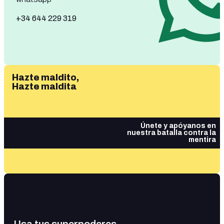
+34 644 229 319
Hazte maldito,
Hazte maldita
Únete y apóyanos en
nuestra batalla contra la
mentira
Usa tus superpoderes